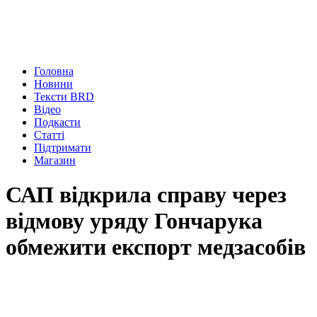
Головна
Новини
Тексти BRD
Відео
Подкасти
Статті
Підтримати
Магазин
САП відкрила справу через
відмову уряду Гончарука
обмежити експорт медзасобів