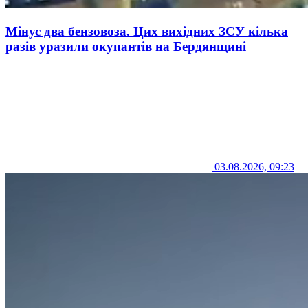
Мінус два бензовоза. Цих вихідних ЗСУ кілька
разів уразили окупантів на Бердянщині
03.08.2026, 09:23