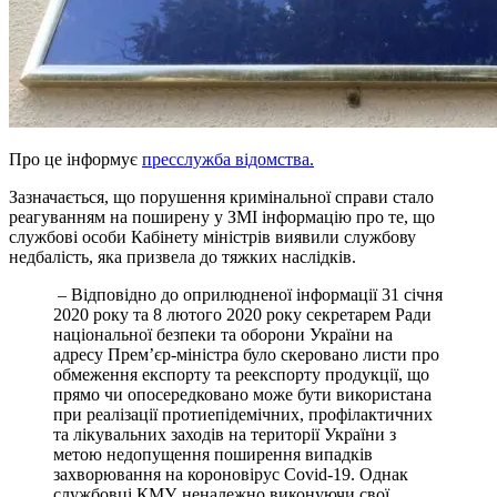
Про це інформує
пресслужба відомства.
Зазначається, що порушення кримінальної справи стало
реагуванням на поширену у ЗМІ інформацію про те, що
службові особи Кабінету міністрів виявили службову
недбалість, яка призвела до тяжких наслідків.
– Відповідно до оприлюдненої інформації 31 січня
2020 року та 8 лютого 2020 року секретарем Ради
національної безпеки та оборони України на
адресу Прем’єр-міністра було скеровано листи про
обмеження експорту та реекспорту продукції, що
прямо чи опосередковано може бути використана
при реалізації протиепідемічних, профілактичних
та лікувальних заходів на території України з
метою недопущення поширення випадків
захворювання на короновірус Covid-19. Однак
службовці КМУ, неналежно виконуючи свої