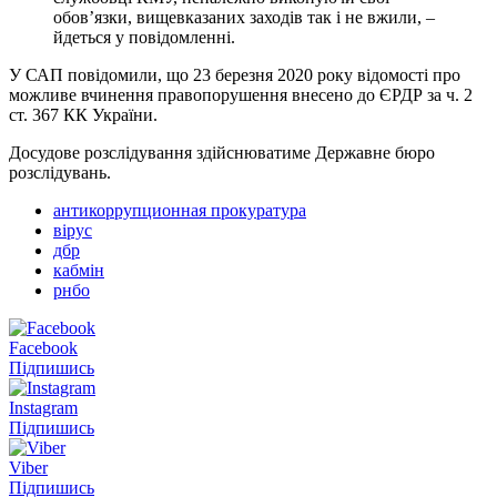
обов’язки, вищевказаних заходів так і не вжили, –
йдеться у повідомленні.
У САП повідомили, що 23 березня 2020 року відомості про
можливе вчинення правопорушення внесено до ЄРДР за ч. 2
ст. 367 КК України.
Досудове розслідування здійснюватиме Державне бюро
розслідувань.
антикоррупционная прокуратура
вірус
дбр
кабмін
рнбо
Facebook
Підпишись
Instagram
Підпишись
Viber
Підпишись