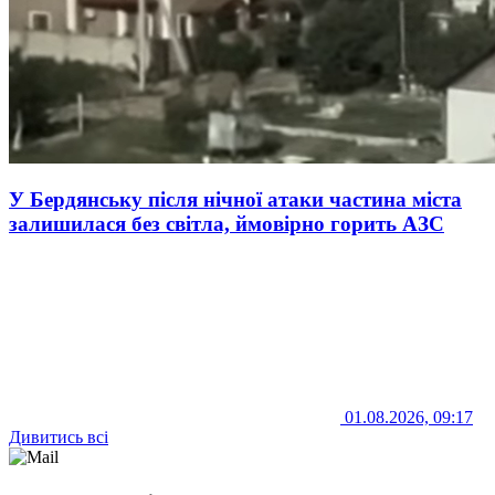
У Бердянську після нічної атаки частина міста
залишилася без світла, ймовірно горить АЗС
01.08.2026, 09:17
Дивитись всі