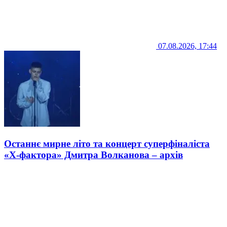
07.08.2026, 17:44
Останнє мирне літо та концерт суперфіналіста
«Х-фактора» Дмитра Волканова – архів