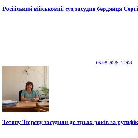
Російський військовий суд засудив бердянця Серг
05.08.2026, 12:08
Тетяну Тюрєву засудили до трьох років за русифі