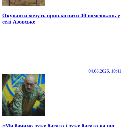
Окупанти хочуть привласнити 40 помешкань у
селі Азовське
04.08.2026, 10:41
«Ми бачимо дуже багато і дуже багато на що