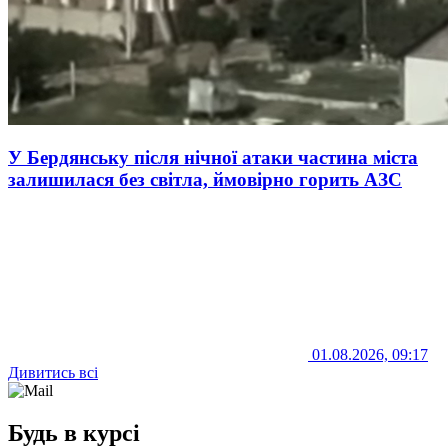
У Бердянську після нічної атаки частина міста
залишилася без світла, ймовірно горить АЗС
01.08.2026, 09:17
Дивитись всі
Будь в курсі