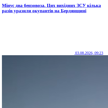
Мінус два бензовоза. Цих вихідних ЗСУ кілька
разів уразили окупантів на Бердянщині
03.08.2026, 09:23