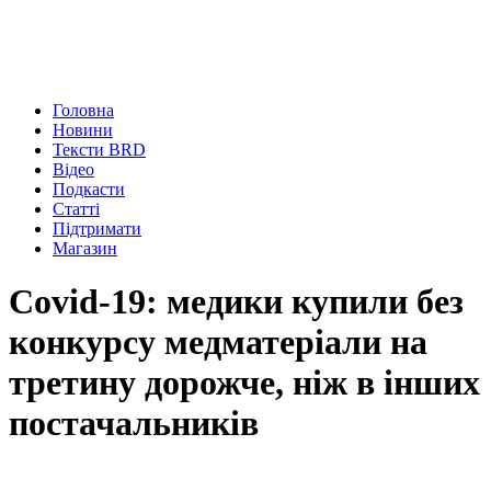
Головна
Новини
Тексти BRD
Відео
Подкасти
Статті
Підтримати
Магазин
Covid-19: медики купили без
конкурсу медматеріали на
третину дорожче, ніж в інших
постачальників