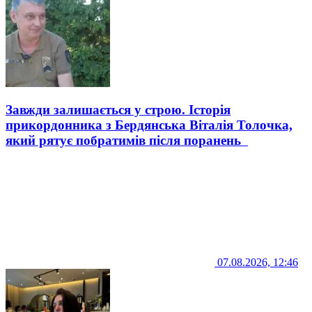
Завжди залишається у строю. Історія
прикордонника з Бердянська Віталія Толочка,
який рятує побратимів після поранень
07.08.2026, 12:46