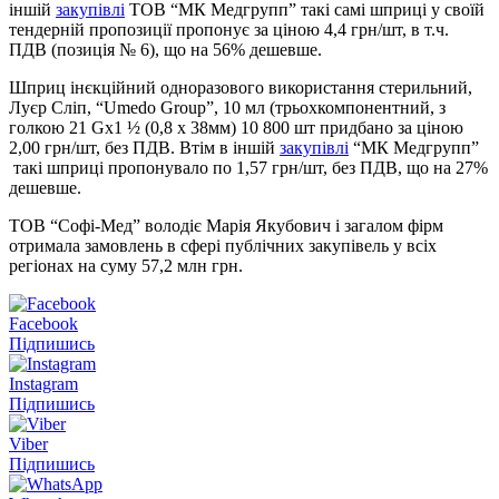
іншій
закупівлі
ТОВ “МК Медгрупп” такі самі шприці у своїй
тендерній пропозиції пропонує за ціною 4,4 грн/шт, в т.ч.
ПДВ (позиція № 6), що на 56% дешевше.
Шприц інєкційний одноразового використання стерильний,
Луєр Сліп, “Umedo Group”, 10 мл (трьохкомпонентний, з
голкою 21 Gx1 ½ (0,8 х 38мм) 10 800 шт придбано за ціною
2,00 грн/шт, без ПДВ. Втім в іншій
закупівлі
“МК Медгрупп”
такі шприці пропонувало по 1,57 грн/шт, без ПДВ, що на 27%
дешевше.
ТОВ “Софі-Мед” володіє Марія Якубович і загалом фірм
отримала замовлень в сфері публічних закупівель у всіх
регіонах на суму 57,2 млн грн.
Facebook
Підпишись
Instagram
Підпишись
Viber
Підпишись