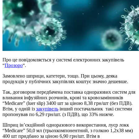
Про це повідомляється у системі електронних закупівель
“
Прозоро
“.
Замовлено шприци, катетери, тощо. При цьому, деяка
продукція у публічних закупівлях коштує значно дешевше.
Так, договором передбачена поставка одноразових систем для
вливання інфузійних розчинів, крові та кровозамінників
“Medicare” (luer slip) 3400 шт за ціною 8,38 грн/шт (без ПДВ).
Втім, у одній із
закупівель
інший постачальник такі системи
пропонував по 6,29 грн/шт. (з ПДВ), що 33% нижче.
Шприц ін’єкційний одноразового використання, луєр локк
“Medicare” 50,0 мл (трьохкомпонентний, з голкою 1,2х38 мм)
400 шт придбано за ціною 6,90 грн/шт. Втім в