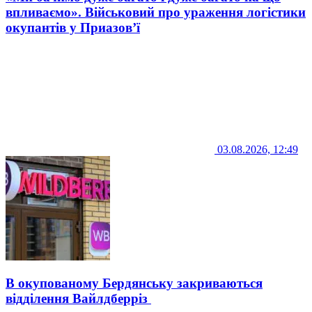
впливаємо». Військовий про ураження логістики
окупантів у Приазов’ї
03.08.2026, 12:49
В окупованому Бердянську закриваються
відділення Вайлдберріз