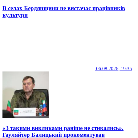
В селах Бердянщини не вистачає працівників
культури
06.08.2026, 19:35
«З такими викликами раніше не стикались».
Гауляйтер Балицький прокоментував