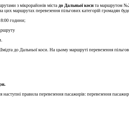
рутами з мікрорайонів міста
до Дальньої коси
та маршрутом №
а цих маршрутах перевезення пільгових категорій громадян буде
 8:00 години;
маршруту
и.
мідта до Дальньої коси. На цьому маршруті перевезення пільгов
рн.
 наступні правила перевезення пасажирів: перевезення пасажирі