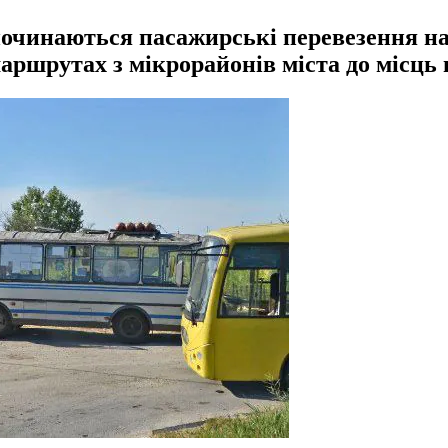
починаються пасажирські перевезення н
аршрутах з мікрорайонів міста до місць 