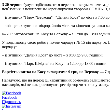
З 20 червня
будуть здійснюватися перевезення суміжними марш
пов`язаних із поширенням коронавірусної хвороби COVID-19, н
– із зупинок “Пляж “Верхова” , “Дальня Коса” до міста з 7:00 до
– з кінцевих зупинок мікрорайонів міста та кінцевої зупинки 
№ 20 “Автовокзал” на Косу та Верхову – з 12:00 до 13:00 годин
У подальшому свою роботу почне маршрут № 15 від парку ім. Ш
порядку:
– із зупинки “Дальня Коса” до міста – з 8:00 до 9:00 години;
– із зупинки “Парк Шмідта” на Косу – з 12:00 до 13:00 години.
Вартість квитка на Косу складатиме 9 грн, на Верхову — 7 г
Нагадуємо, що на період дії карантинних обмежень залишаються
пасажирів, які не використовують респіратор чи захисну маску.
Facebook
Підпишись