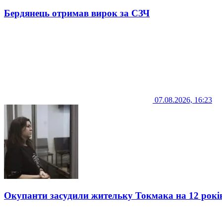
Бердянець отримав вирок за СЗЧ
07.08.2026, 16:23
Окупанти засудили жительку Токмака на 12 рокі