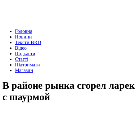
Головна
Новини
Тексти BRD
Відео
Подкасти
Статті
Підтримати
Магазин
В районе рынка сгорел ларек
с шаурмой