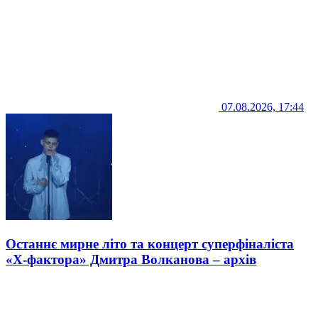
07.08.2026, 17:44
Останнє мирне літо та концерт суперфіналіста
«Х-фактора» Дмитра Волканова – архів