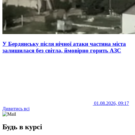
У Бердянську після нічної атаки частина міста
залишилася без світла, ймовірно горить АЗС
01.08.2026, 09:17
Дивитись всі
Будь в курсі