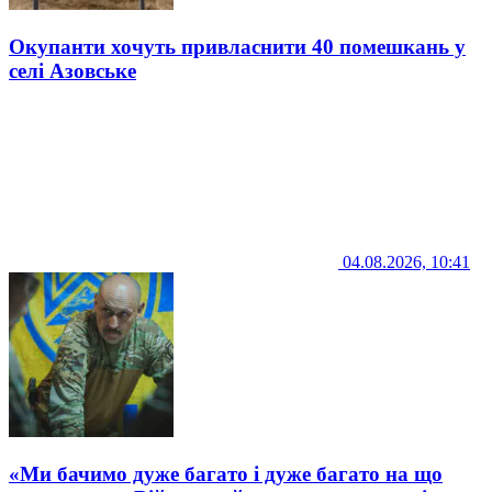
Окупанти хочуть привласнити 40 помешкань у
селі Азовське
04.08.2026, 10:41
«Ми бачимо дуже багато і дуже багато на що