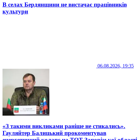
В селах Бердянщини не вистачає працівників
культури
06.08.2026, 19:35
«З такими викликами раніше не стикались».
Гауляйтер Балицький прокоментував
енергетичний колапс на ТОТ Запорізької області