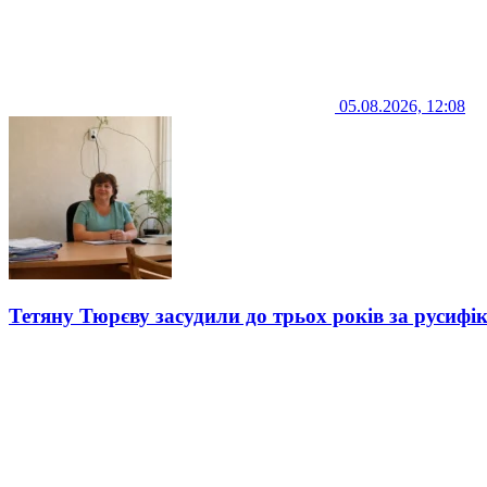
05.08.2026, 12:08
Тетяну Тюрєву засудили до трьох років за русифі