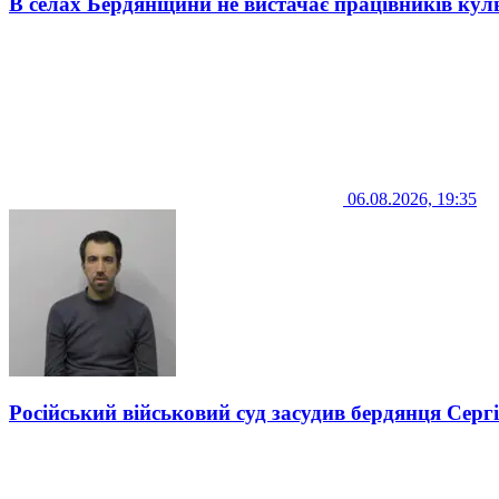
В селах Бердянщини не вистачає працівників кул
06.08.2026, 19:35
Російський військовий суд засудив бердянця Серг