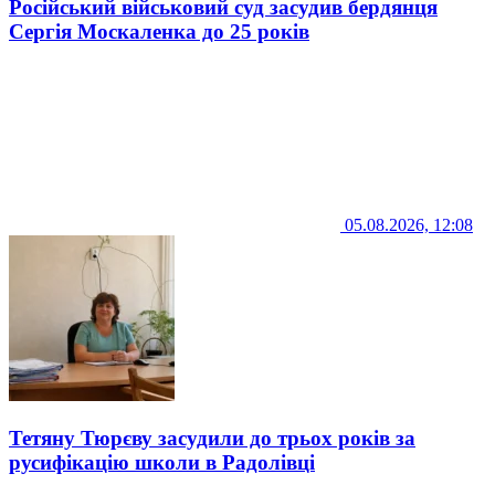
Російський військовий суд засудив бердянця
Сергія Москаленка до 25 років
05.08.2026, 12:08
Тетяну Тюрєву засудили до трьох років за
русифікацію школи в Радолівці