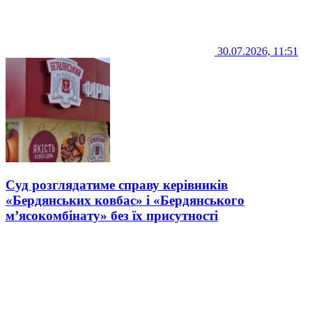
30.07.2026, 11:51
Суд розглядатиме справу керівників
«Бердянських ковбас» і «Бердянського
м’ясокомбінату» без їх присутності