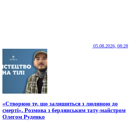
05.08.2026, 08:28
«Створюю те, що залишиться з людиною до
смерті». Розмова з бердянським тату-майстром
Олегом Руденко