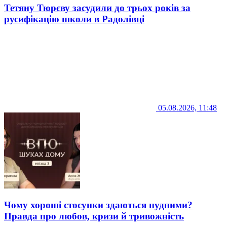
Тетяну Тюрєву засудили до трьох років за
русифікацію школи в Радолівці
05.08.2026, 11:48
Чому хороші стосунки здаються нудними?
Правда про любов, кризи й тривожність