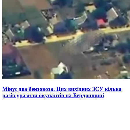
Мінус два бензовоза. Цих вихідних ЗСУ кілька
разів уразили окупантів на Бердянщині