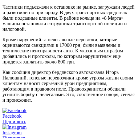
Частники подъезжали к остановке на рынке, загружали людей
и развозили по пригороду. В двух транспортных средствах
были подсадные клиенты. В районе кольца на «8 Марта»
машины остановили сотрудники транспортной полиции и
налоговой.
Кроме нарушений за нелегальные перевозки, которые
оцениваются санкциями в 17000 грн, были выявлены и
технические неисправности авто. К указанным штрафам
добавились и протоколы, по которым нарушителям еще
придется заплатить около 800 грн.
Как сообщил директор бердянского автовокзала Игорь
Налюшний, теневые перевозчики кроме угрозы жизни своим
клиентам наносят серьезный урон предприятиям,
работающим в правовом поле. Правоохранители обещали
усилить борьбу с нелегалами. Это, собственное говоря, сейчас
и происходит.
Facebook
Підпишись
Instagram