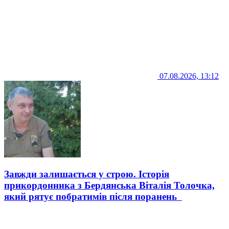
07.08.2026, 13:12
Завжди залишається у строю. Історія
прикордонника з Бердянська Віталія Толочка,
який рятує побратимів після поранень