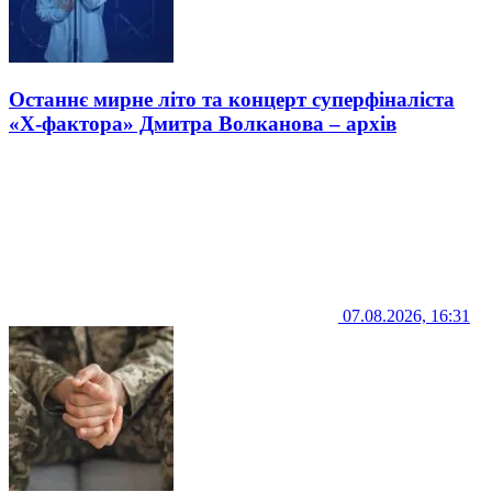
Останнє мирне літо та концерт суперфіналіста
«Х-фактора» Дмитра Волканова – архів
07.08.2026, 16:31