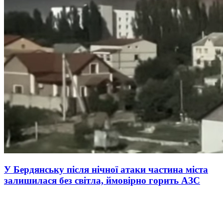
У Бердянську після нічної атаки частина міста
залишилася без світла, ймовірно горить АЗС