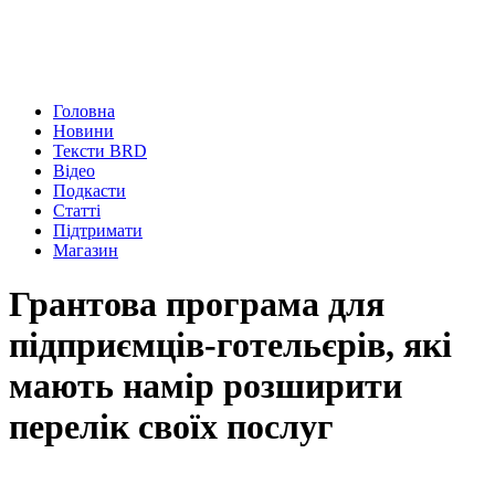
Головна
Новини
Тексти BRD
Відео
Подкасти
Статті
Підтримати
Магазин
Грантова програма для
підприємців-готельєрів, які
мають намір розширити
перелік своїх послуг