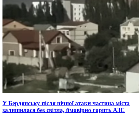
У Бердянську після нічної атаки частина міста
залишилася без світла, ймовірно горить АЗС