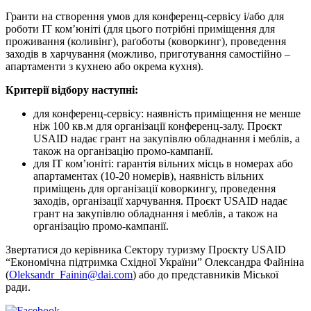
Гранти на створення умов для конференц-сервісу і/або для
роботи IT ком’юніті (для цього потрібні приміщення для
проживання (коливінг), раґоботы (коворкинг), проведення
заходів в харчування (можливо, приготування самостійно –
апартаменти з кухнею або окрема кухня).
Критерії відбору наступні:
для конференц-сервісу: наявність приміщення не менше
ніж 100 кв.м для організації конференц-залу. Проєкт
USAID надає грант на закупівлю обладнання і меблів, а
також на організацію промо-кампанії.
для IT ком’юніті: гарантія вільних місць в номерах або
апартаментах (10-20 номерів), наявність вільних
приміщень для організації коворкингу, проведення
заходів, організації харчування. Проєкт USAID надає
грант на закупівлю обладнання і меблів, а також на
організацію промо-кампанії.
Звертатися до керівника Сектору туризму Проєкту USAID
“Економічна підтримка Східної України” Олександра Файніна
(
Oleksandr_Fainin@dai.com
) або до представників Міської
ради.