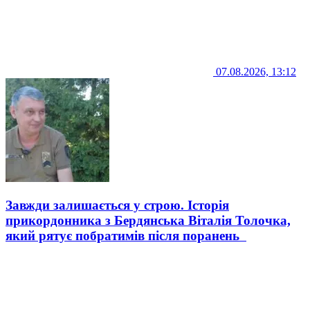
07.08.2026, 13:12
Завжди залишається у строю. Історія
прикордонника з Бердянська Віталія Толочка,
який рятує побратимів після поранень