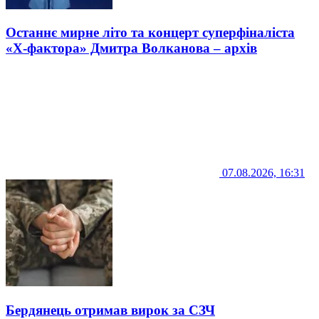
Останнє мирне літо та концерт суперфіналіста
«Х-фактора» Дмитра Волканова – архів
07.08.2026, 16:31
Бердянець отримав вирок за СЗЧ