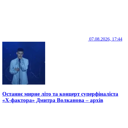
07.08.2026, 17:44
Останнє мирне літо та концерт суперфіналіста
«Х-фактора» Дмитра Волканова – архів