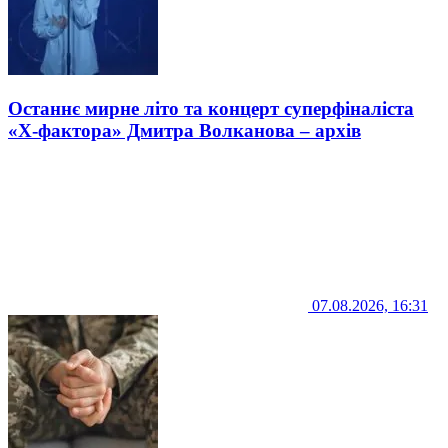
Останнє мирне літо та концерт суперфіналіста
«Х-фактора» Дмитра Волканова – архів
07.08.2026, 16:31