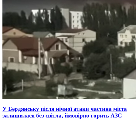
У Бердянську після нічної атаки частина міста
залишилася без світла, ймовірно горить АЗС