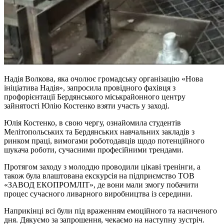
Надія Волкова, яка очолює громадську організацію «Нова
ініціатива Надія», запросила провідного фахівця з
профорієнтації Бердянського міськрайонного центру
зайнятості Юлію Костенко взяти участь у заході.
Юлія Костенко, в свою чергу, ознайомила студентів
Мелітопольських та Бердянських навчальних закладів з
ринком праці, вимогами роботодавців щодо потенційного
шукача роботи, сучасними професійними трендами.
Протягом заходу з молоддю проводили цікаві тренінги, а
також була влаштована екскурсія на підприємство ТОВ
«ЗАВОД ЕКОПРОМЛІТ», де вони мали змогу побачити
процес сучасного ливарного виробництва із середини.
Наприкінці всі були під враженням емоційного та насиченого
дня. Дякуємо за запрошення, чекаємо на наступну зустріч.