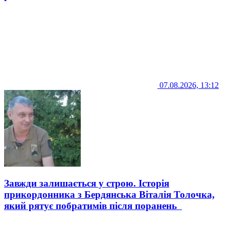
07.08.2026, 13:12
Завжди залишається у строю. Історія
прикордонника з Бердянська Віталія Толочка,
який рятує побратимів після поранень