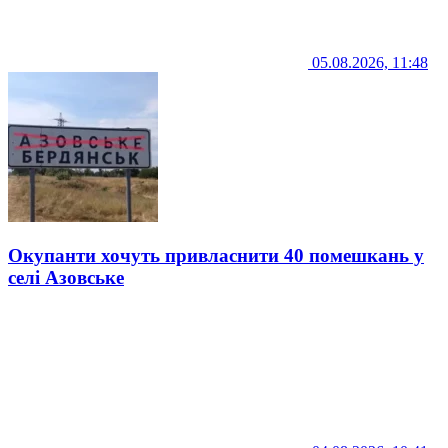
05.08.2026, 11:48
Окупанти хочуть привласнити 40 помешкань у
селі Азовське