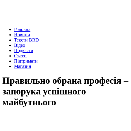
Головна
Новини
Тексти BRD
Відео
Подкасти
Статті
Підтримати
Магазин
Правильно обрана професія –
запорука успішного
майбутнього