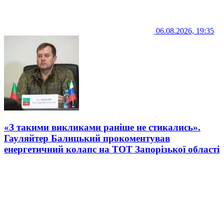
06.08.2026, 19:35
«З такими викликами раніше не стикались».
Гауляйтер Балицький прокоментував
енергетичний колапс на ТОТ Запорізької області