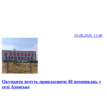
05.08.2026, 11:48
Окупанти хочуть привласнити 40 помешкань у
селі Азовське