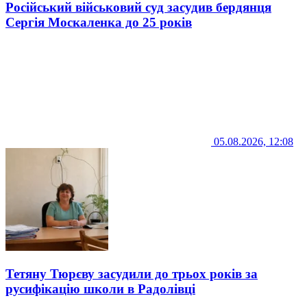
Російський військовий суд засудив бердянця
Сергія Москаленка до 25 років
05.08.2026, 12:08
Тетяну Тюрєву засудили до трьох років за
русифікацію школи в Радолівці