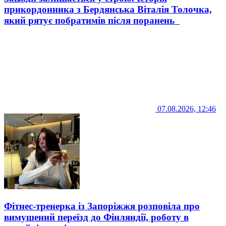
прикордонника з Бердянська Віталія Толочка,
який рятує побратимів після поранень
07.08.2026, 12:46
Фітнес-тренерка із Запоріжжя розповіла про
вимушений переїзд до Фінляндії, роботу в