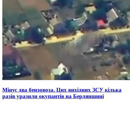
Мінус два бензовоза. Цих вихідних ЗСУ кілька
разів уразили окупантів на Бердянщині