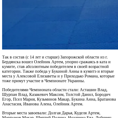
Так в состав (с 14 лет и старше) Запорожской области из г.
Бердянска вошел Олейник Артем, упорно сражаясь в ката и
кумите, став абсолютным победителем в своей возрастной
категории. Также победа у Букиной Анны в кумитэ и вторые
места у Алексовой Елизаветы и у Приходько Романа, которые
тоже примут участие в Чемпионате Украины.
Победителями Чемпионата области стали: Асташин Влад,
Шурпан Влад, Казакевич Максим, Толстой Данил, Бородич
Егор, Псел Мария, Кузьминов Макар, Букина Анна, Братанова
Анастасия, Иванова Алена, Олейник Артем.
Вторые места завоевали: Долгая Дарья, Куделя Артем,
Мартынов Макар, Шептий Полина, Ноздрина Ева, Дубинец