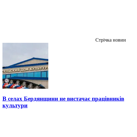
Стрічка новин
В селах Бердянщини не вистачає працівників
культури