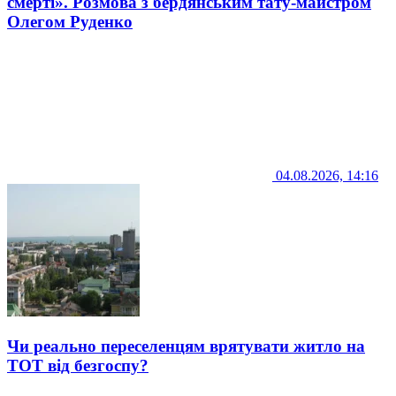
смерті». Розмова з бердянським тату-майстром
Олегом Руденко
04.08.2026, 14:16
Чи реально переселенцям врятувати житло на
ТОТ від безгоспу?