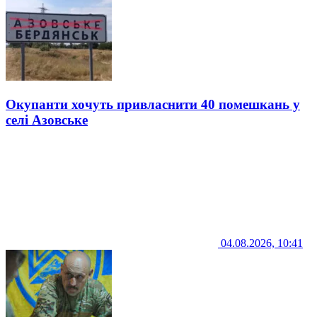
Окупанти хочуть привласнити 40 помешкань у
селі Азовське
04.08.2026, 10:41