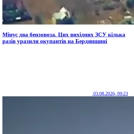
Мінус два бензовоза. Цих вихідних ЗСУ кілька
разів уразили окупантів на Бердянщині
03.08.2026, 09:23