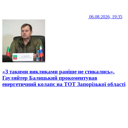
06.08.2026, 19:35
«З такими викликами раніше не стикались».
Гауляйтер Балицький прокоментував
енергетичний колапс на ТОТ Запорізької області