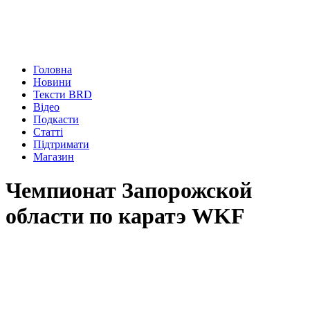
Головна
Новини
Тексти BRD
Відео
Подкасти
Статті
Підтримати
Магазин
Чемпионат Запорожской
области по каратэ WKF