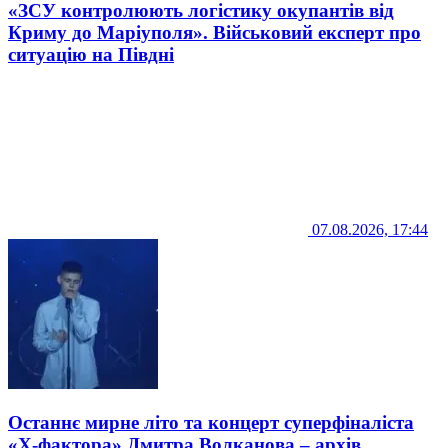
«ЗСУ контролюють логістику окупантів від
Криму до Маріуполя». Військовий експерт про
ситуацію на Півдні
07.08.2026, 17:44
Останнє мирне літо та концерт суперфіналіста
«Х-фактора» Дмитра Волканова – архів