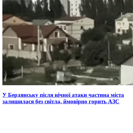
У Бердянську після нічної атаки частина міста
залишилася без світла, ймовірно горить АЗС