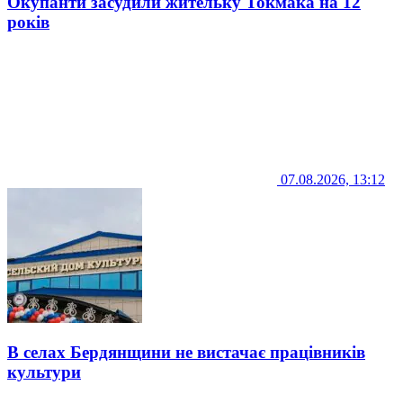
Окупанти засудили жительку Токмака на 12
років
07.08.2026, 13:12
В селах Бердянщини не вистачає працівників
культури