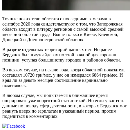
Точные показатели облстата с последними замерами в
сентябре 2020 года свидетельствуют о том, что Запорожская
область входит в пятерку регионов с самой высокой средней
месячной оплатой труда. Выше только в Киеве, Киевской,
Донецкой и Днепропетровской областях.
В разрезе отдельных территорий данных нет. Но ранее
Бердянск был в аутсайдерах по этой важной для горожан
позиции, уступая большинству городов и районов области.
Во всяком случае, на начало года, когда областной показатель
составлял 10720 грн/мес, у нас он измерялся 6864 грн/мес. И
вряд ли за девять месяцев соотношение кардинально
поменялось.
В любом случае, мы попытаемся в ближайшее время
оперировать уже корректной статистикой. Но если у вас есть
данные по поводу сфер деятельности, в которых Бердянск мог
рвануть вверх по зарплатам в указанный период, просим
поделиться в комментариях.