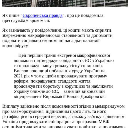
Як пише “
Європейська правда
“, про це повідомила
пресслужба Єврокомісії.
Як зазначають у повідомленні, ці кошти мають сприяти
збереженню макрофінансової стабільності та допомогти
подолати соціально-економічні наслідки пандемії
коронавірусу.
– Цей перший транш екстреної макрофінансової
допомоги підтверджує солідарність ЄС з Україною
та продовжує нашу тривалу тісну співпрацю.
Висловлюю щирі побажання уряду України на
2021 рік у тому, щоби впроваджувати програму
реформ, покращувати стандарти життя,
продовжувати боротьбу з корупцією та наближати
Україну ближче до ЄС, – зазначив виконавчий
віцепрезидент Єврокомісії Валдіс Домбровскіс
.
Виплату здійснено після домовленості згідно з меморандумом
про взаєморозуміння, підписаним цього літа, та його
ратифікацією в середині вересня, а також у зв’язку з рішенням
України продовжувати співпрацю за програмою МВФ
останніми тижнями та впроваджувати політики за програмою,