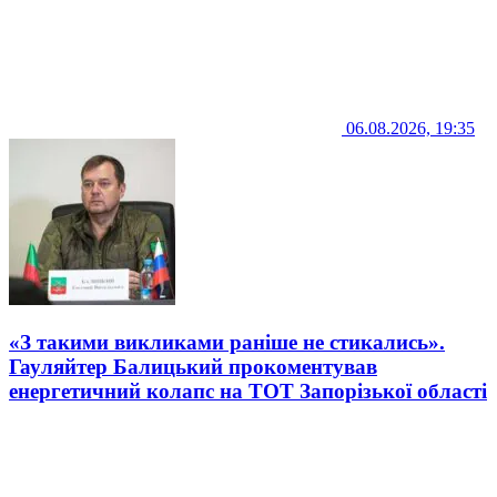
06.08.2026, 19:35
«З такими викликами раніше не стикались».
Гауляйтер Балицький прокоментував
енергетичний колапс на ТОТ Запорізької області