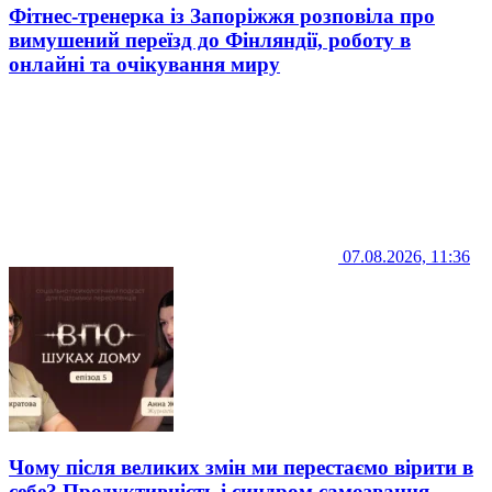
Фітнес-тренерка із Запоріжжя розповіла про
вимушений переїзд до Фінляндії, роботу в
онлайні та очікування миру
07.08.2026, 11:36
Чому після великих змін ми перестаємо вірити в
себе? Продуктивність і синдром самозванця.