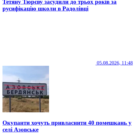
Тетяну Тюрєву засудили до трьох років за
русифікацію школи в Радолівці
05.08.2026, 11:48
Окупанти хочуть привласнити 40 помешкань у
селі Азовське