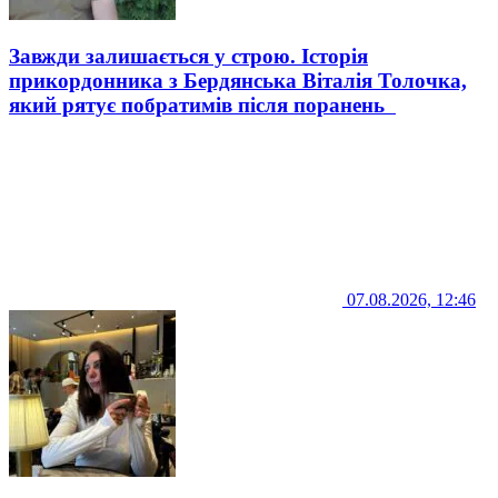
Завжди залишається у строю. Історія
прикордонника з Бердянська Віталія Толочка,
який рятує побратимів після поранень
07.08.2026, 12:46