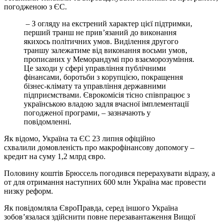
погодженою з ЄС.
– З огляду на екстрений характер цієї підтримки,
перший транш не прив’язаний до виконання
якихось політичних умов. Виділення другого
траншу залежатиме від виконання восьми умов,
прописаних у Меморандумі про взаєморозуміння.
Це заходи у сфері управління публічними
фінансами, боротьби з корупцією, покращення
бізнес-клімату та управління державними
підприємствами. Єврокомісія тісно співпрацює з
українською владою задля вчасної імплементації
погодженої програми, – зазначають у
повідомленні.
Як відомо, Україна та ЄС 23 липня офіційно
схвалили домовленість про макрофінансову допомогу –
кредит на суму 1,2 млрд євро.
Половину коштів Брюссель погодився перерахувати відразу, а
от для отримання наступних 600 млн Україна має провести
низку реформ.
Як повідомляла ЄвроПравда, серед іншого Україна
зобов’язалася здійснити повне перезавантаження Вищої