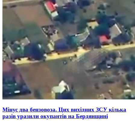
Мінус два бензовоза. Цих вихідних ЗСУ кілька
разів уразили окупантів на Бердянщині