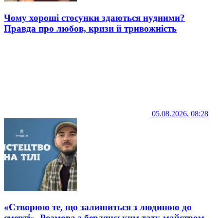
Чому хороші стосунки здаються нудними?
Правда про любов, кризи й тривожність
05.08.2026, 08:28
«Створюю те, що залишиться з людиною до
смерті». Розмова з бердянським тату-майстром