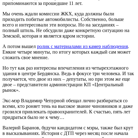
припоминаются за прошедшие 11 лет.
Мы очень ждали комиссии ЖКХ, куда должны были
приходить побитые автомобилисты. Собственно, больше
всего и интересовали эти вопросы. Но на заседаниях –
полный штиль. Не обсудили даже конкретную ситуацию на
Земской, которая и является ядром истории.
А потом вышел
ролик с материалами из камер наблюдения
.
Емкие четыре минуты, по итогу которых каждый сам может
сложить свое мнение.
Но тут как раз интересны впечатления из четырехэтажного
здания в центре Бердянска. Ведь в фокусе три человека. И так
получается, что двое из них – депутаты, но при этом же еще
двое – представители администрации КП «Центральный
рынок».
Экс-мэр Владимир Чепурной обещал лично разбираться со
всеми, кто роняет тень на высокое звание чиновников и даже
грозился привлекать правоохранителей. К счастью, пять лет
придраться было не к чему…
Валерий Баранов, будучи кандидатом с мэры, также был крут
в высказываниях. История с ДТП через месяц после начала