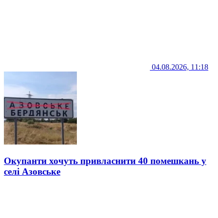
04.08.2026, 11:18
Окупанти хочуть привласнити 40 помешкань у
селі Азовське