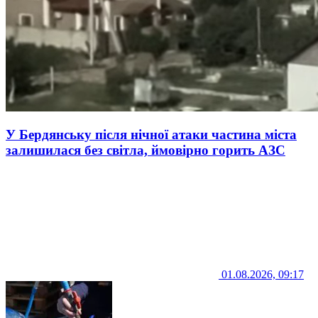
У Бердянську після нічної атаки частина міста
залишилася без світла, ймовірно горить АЗС
01.08.2026, 09:17