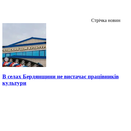
Стрічка новин
В селах Бердянщини не вистачає працівників
культури