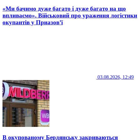
«Ми бачимо дуже багато і дуже багато на що
впливаємо». Військовий про ураження логістики
окупантів у Приазов’ї
03.08.2026, 12:49
В окупованому Бердянську закриваються