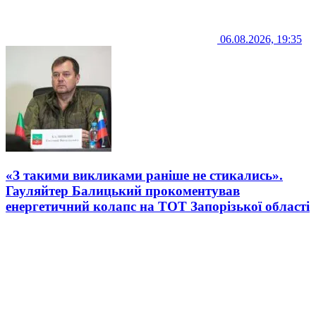
06.08.2026, 19:35
«З такими викликами раніше не стикались».
Гауляйтер Балицький прокоментував
енергетичний колапс на ТОТ Запорізької області