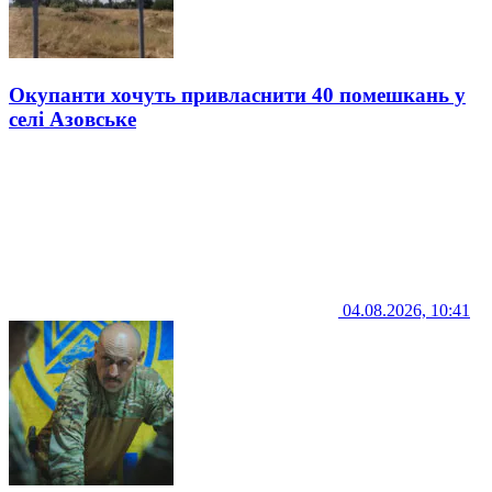
Окупанти хочуть привласнити 40 помешкань у
селі Азовське
04.08.2026, 10:41