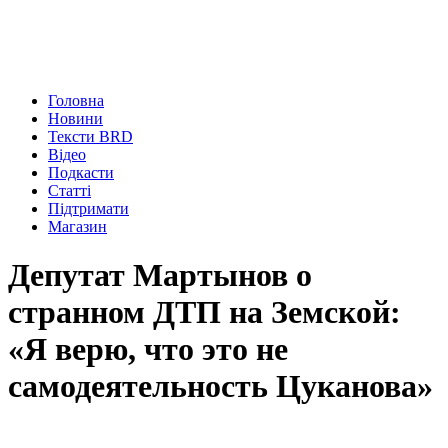
Головна
Новини
Тексти BRD
Відео
Подкасти
Статті
Підтримати
Магазин
Депутат Мартынов о
странном ДТП на Земской:
«Я верю, что это не
самодеятельность Цуканова»