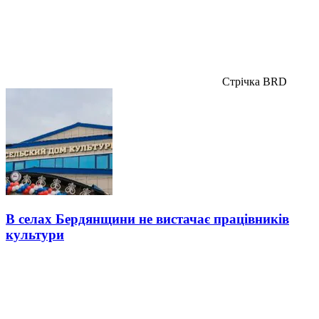
Стрічка BRD
В селах Бердянщини не вистачає працівників
культури