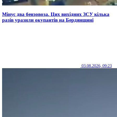
Мінус два бензовоза. Цих вихідних ЗСУ кілька
разів уразили окупантів на Бердянщині
03.08.2026, 09:23