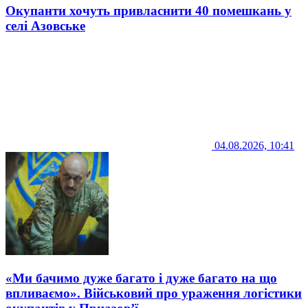
Окупанти хочуть привласнити 40 помешкань у
селі Азовське
04.08.2026, 10:41
«Ми бачимо дуже багато і дуже багато на що
впливаємо». Військовий про ураження логістики