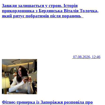
Завжди залишається у строю. Історія
прикордонника з Бердянська Віталія Толочка,
який рятує побратимів після поранень
07.08.2026, 12:46
Фітнес-тренерка із Запоріжжя розповіла про