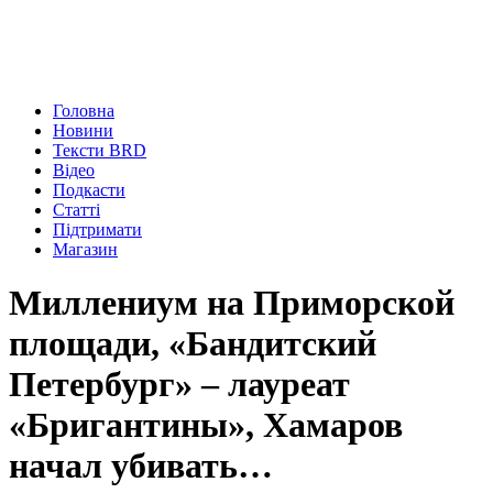
Головна
Новини
Тексти BRD
Відео
Подкасти
Статті
Підтримати
Магазин
Миллениум на Приморской
площади, «Бандитский
Петербург» – лауреат
«Бригантины», Хамаров
начал убивать…