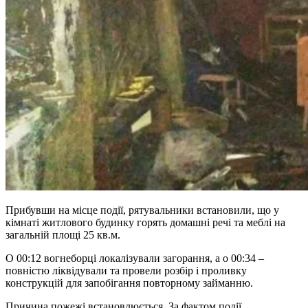
Прибувши на місце події, рятувальники встановили, що у
кімнаті житлового будинку горять домашні речі та меблі на
загальній площі 25 кв.м.
О 00:12 вогнеборці локалізували загорання, а о 00:34 –
повністю ліквідували та провели розбір і проливку
конструкцій для запобігання повторному займанню.
Причина пожежі встановлюється. За фактом події