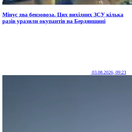
Мінус два бензовоза. Цих вихідних ЗСУ кілька
разів уразили окупантів на Бердянщині
03.08.2026, 09:23