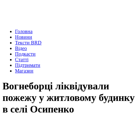
Головна
Новини
Тексти BRD
Відео
Подкасти
Статті
Підтримати
Магазин
Вогнеборці ліквідували
пожежу у житловому будинку
в селі Осипенко