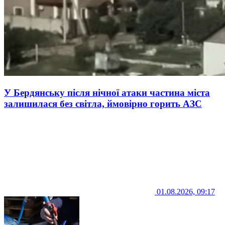
У Бердянську після нічної атаки частина міста
залишилася без світла, ймовірно горить АЗС
01.08.2026, 09:17