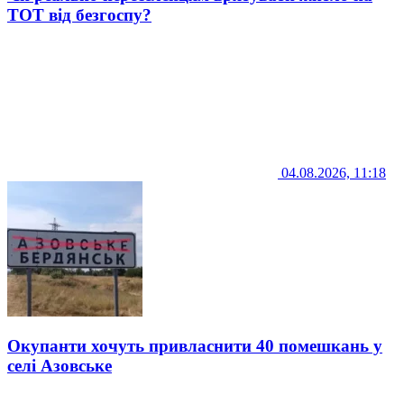
ТОТ від безгоспу?
04.08.2026, 11:18
Окупанти хочуть привласнити 40 помешкань у
селі Азовське