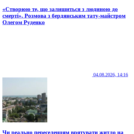
«Створюю те, що залишиться з людиною до
смерті». Розмова з бердянським тату-майстром
Олегом Руденко
04.08.2026, 14:16
Чи реально переселенцям врятувати житло на