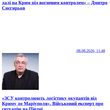
далі на Крим під вогневим контролем» – Дмитро
Снєгирьов
08.08.2026, 11:48
«ЗСУ контролюють логістику окупантів від
Криму до Маріуполя». Військовий експерт про
ситуацію на Півдні