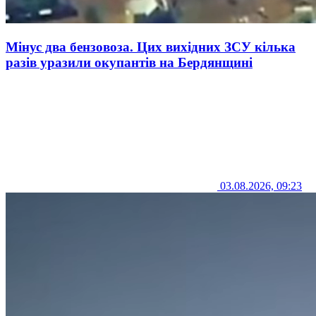
Мінус два бензовоза. Цих вихідних ЗСУ кілька
разів уразили окупантів на Бердянщині
03.08.2026, 09:23