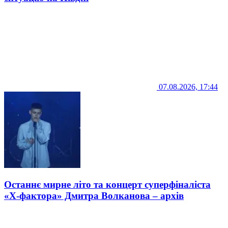
07.08.2026, 17:44
Останнє мирне літо та концерт суперфіналіста
«Х-фактора» Дмитра Волканова – архів