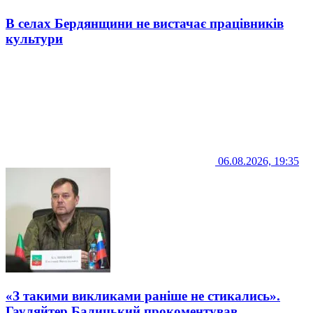
В селах Бердянщини не вистачає працівників
культури
06.08.2026, 19:35
«З такими викликами раніше не стикались».
Гауляйтер Балицький прокоментував