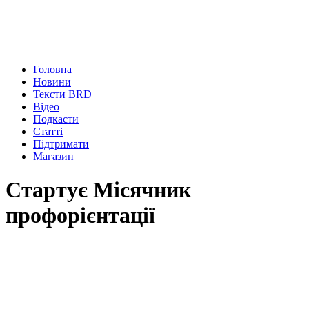
Головна
Новини
Тексти BRD
Відео
Подкасти
Статті
Підтримати
Магазин
Стартує Місячник
профорієнтації