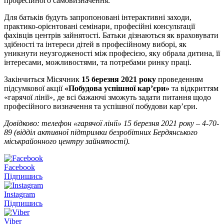
професійного самовизначення.
Для батьків будуть запропоновані інтерактивні заходи,
практико-орієнтовані семінари, професійні консультації
фахівців центрів зайнятості. Батьки дізнаються як враховувати
здібності та інтереси дітей в професійному виборі, як
уникнути неузгодженості між професією, яку обрала дитина, її
інтересами, можливостями, та потребами ринку праці.
Закінчиться Місячник
15 березня 2021 року
проведенням
підсумкової акції
«Побудова успішної кар’єри»
та відкриттям
«гарячої лінії», де всі бажаючі зможуть задати питання щодо
професійного визначення та успішної побудови кар’єри.
Довідково: т
елефон «гарячої лінії» 15 березня 2021 року – 4-70-
89 (відділ активної підтримки безробітних Бердянського
міськрайонного центру зайнятості).
Facebook
Підпишись
Instagram
Підпишись
Viber