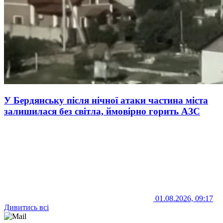
У Бердянську після нічної атаки частина міста
залишилася без світла, ймовірно горить АЗС
01.08.2026, 09:17
Дивитись всі