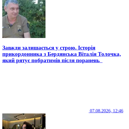
Завжди залишається у строю. Історія
прикордонника з Бердянська Віталія Толочка,
який рятує побратимів після поранень
07.08.2026, 12:46