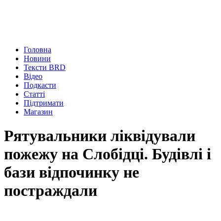
Головна
Новини
Тексти BRD
Відео
Подкасти
Статті
Підтримати
Магазин
Рятувальники ліквідували
пожежу на Слобідці. Будівлі і
бази відпочинку не
постраждали