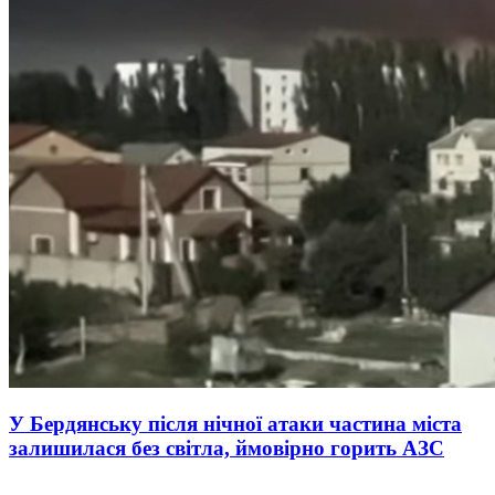
У Бердянську після нічної атаки частина міста
залишилася без світла, ймовірно горить АЗС