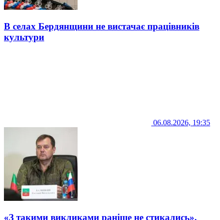
В селах Бердянщини не вистачає працівників
культури
06.08.2026, 19:35
«З такими викликами раніше не стикались».