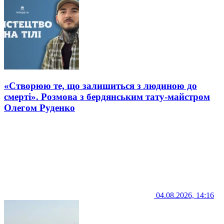
«Створюю те, що залишиться з людиною до
смерті». Розмова з бердянським тату-майстром
Олегом Руденко
04.08.2026, 14:16