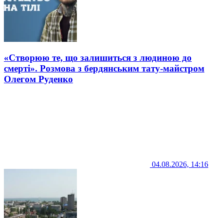
«Створюю те, що залишиться з людиною до
смерті». Розмова з бердянським тату-майстром
Олегом Руденко
04.08.2026, 14:16