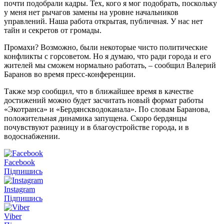
почти подобрали кадры. Тех, кого я мог подобрать, поскольку
у меня нет рычагов замены на уровне начальников
управлений. Наша работа открытая, публичная. У нас нет
тайн и секретов от громады.
Промахи? Возможно, были некоторые чисто политические
конфликты с горсоветом. Но я думаю, что ради города и его
жителей мы сможем нормально работать, – сообщил Валерий
Баранов во время пресс-конференции.
Также мэр сообщил, что в ближайшее время в качестве
достижений можно будет засчитать новый формат работы
«Экотранса» и «Бердянскводоканала». По словам Баранова,
положительная динамика запущена. Скоро бердянцы
почувствуют разницу и в благоустройстве города, и в
водоснабжении.
Facebook
Підпишись
Instagram
Підпишись
Viber