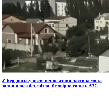
У Бердянську після нічної атаки частина міста
залишилася без світла, ймовірно горить АЗС