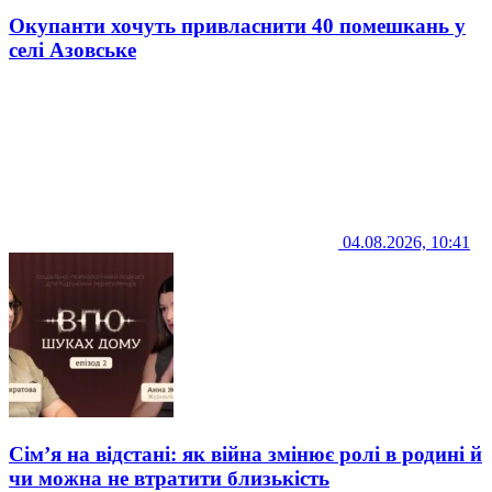
Окупанти хочуть привласнити 40 помешкань у
селі Азовське
04.08.2026, 10:41
Сім’я на відстані: як війна змінює ролі в родині й
чи можна не втратити близькість