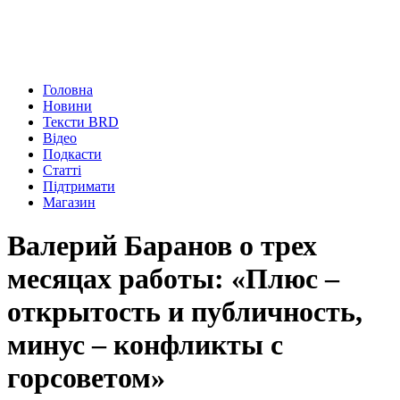
Головна
Новини
Тексти BRD
Відео
Подкасти
Статті
Підтримати
Магазин
Валерий Баранов о трех
месяцах работы: «Плюс –
открытость и публичность,
минус – конфликты с
горсоветом»