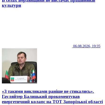
В селах Бердянщини не вистачає працівників
культури
06.08.2026, 19:35
«З такими викликами раніше не стикались».
Гауляйтер Балицький прокоментував
енергетичний колапс на ТОТ Запорізької області