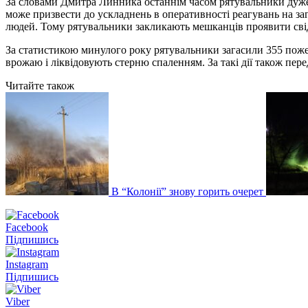
За словами Дмитра Линника останнім часом рятувальники дуже ч
може призвести до ускладнень в оперативності реагувань на заг
людей. Тому рятувальники закликають мешканців проявити свід
За статистикою минулого року рятувальники загасили 355 пожеж
врожаю і ліквідовують стерню спаленням. За такі дії також пере
Читайте також
В “Колонії” знову горить очерет
Facebook
Підпишись
Instagram
Підпишись
Viber