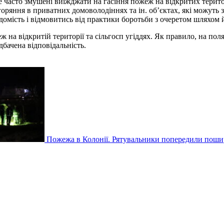
асто змушені виїжджати на гасіння пожеж на відкритих територі
оряння в приватних домоволодіннях та ін. об’єктах, які можуть з
омість і відмовитись від практики боротьби з очеретом шляхом 
 на відкритій території та сільгосп угіддях. Як правило, на по
дбачена відповідальність.
Пожежа в Колонії. Рятувальники попередили поши