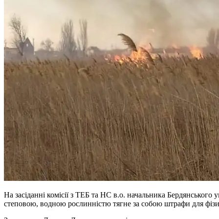
На засіданні комісії з ТЕБ та НС в.о. начальника Бердянськог
степовою, водною рослинністю тягне за собою штрафи для фізичн