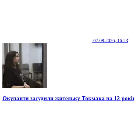
07.08.2026, 16:23
Окупанти засудили жительку Токмака на 12 рокі