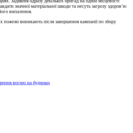
ях. Задіяння одразу декількох бригад на одній місцевості
авдати значної матеріальної шкоди та несуть загрозу здоров’ю
його випалення.
лях пожежі виникають після завершення кампанії по збору
рення вогню на будинки