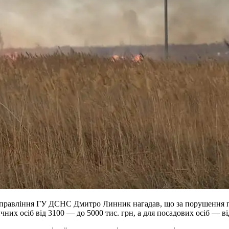
о управління ГУ ДСНС Дмитро Линник нагадав, що за порушення п
их осіб від 3100 — до 5000 тис. грн, а для посадових осіб — ві