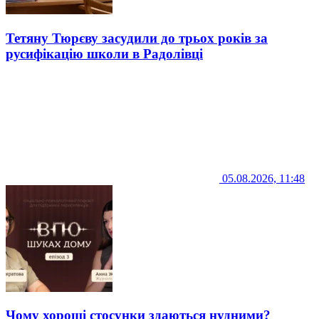
Тетяну Тюрєву засудили до трьох років за
русифікацію школи в Радолівці
05.08.2026, 11:48
Чому хороші стосунки здаються нудними?