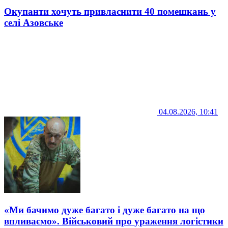
Окупанти хочуть привласнити 40 помешкань у
селі Азовське
04.08.2026, 10:41
«Ми бачимо дуже багато і дуже багато на що
впливаємо». Військовий про ураження логістики