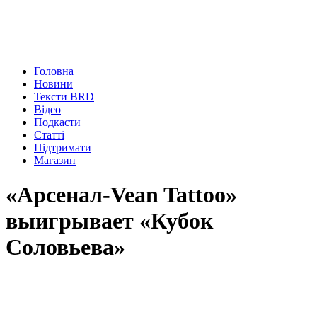
Головна
Новини
Тексти BRD
Відео
Подкасти
Статті
Підтримати
Магазин
«Арсенал-Vean Tattoo»
выигрывает «Кубок
Соловьева»