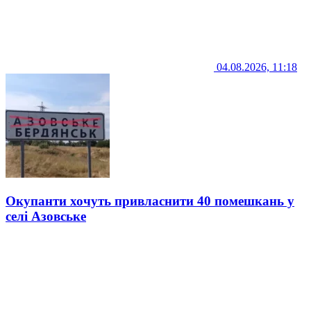
04.08.2026, 11:18
Окупанти хочуть привласнити 40 помешкань у
селі Азовське