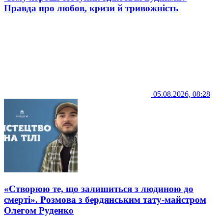
Правда про любов, кризи й тривожність
05.08.2026, 08:28
«Створюю те, що залишиться з людиною до
смерті». Розмова з бердянським тату-майстром
Олегом Руденко