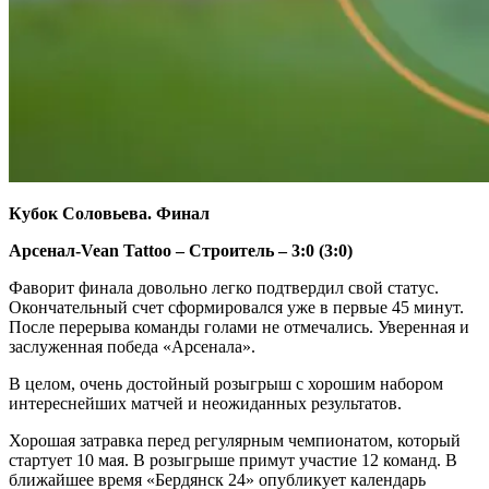
Кубок Соловьева. Финал
Арсенал-Vean Tattoo – Строитель – 3:0 (3:0)
Фаворит финала довольно легко подтвердил свой статус.
Окончательный счет сформировался уже в первые 45 минут.
После перерыва команды голами не отмечались. Уверенная и
заслуженная победа «Арсенала».
В целом, очень достойный розыгрыш с хорошим набором
интереснейших матчей и неожиданных результатов.
Хорошая затравка перед регулярным чемпионатом, который
стартует 10 мая. В розыгрыше примут участие 12 команд. В
ближайшее время «Бердянск 24» опубликует календарь