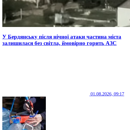
У Бердянську після нічної атаки частина міста
залишилася без світла, ймовірно горить АЗС
01.08.2026, 09:17