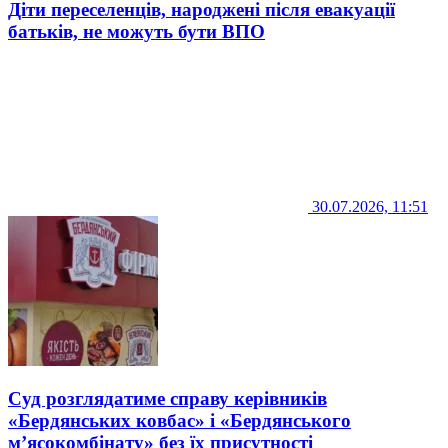
Діти переселенців, народжені після евакуації
батьків, не можуть бути ВПО
30.07.2026, 11:51
Суд розглядатиме справу керівників
«Бердянських ковбас» і «Бердянського
м’ясокомбінату» без їх присутності