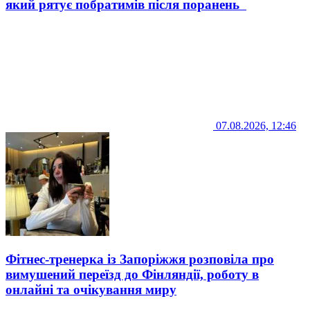
який рятує побратимів після поранень
07.08.2026, 12:46
Фітнес-тренерка із Запоріжжя розповіла про
вимушений переїзд до Фінляндії, роботу в
онлайні та очікування миру