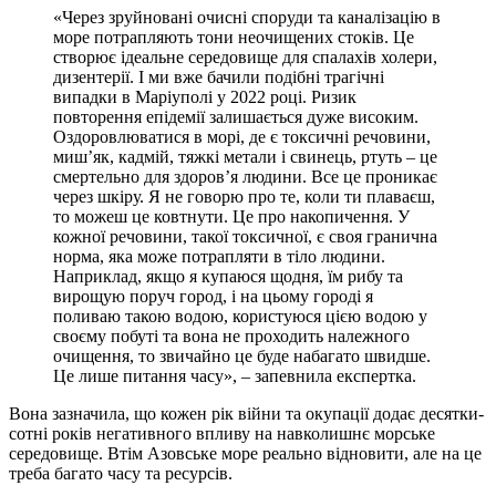
«Через зруйновані очисні споруди та каналізацію в
море потрапляють тони неочищених стоків. Це
створює ідеальне середовище для спалахів холери,
дизентерії. І ми вже бачили подібні трагічні
випадки в Маріуполі у 2022 році. Ризик
повторення епідемії залишається дуже високим.
Оздоровлюватися в морі, де є токсичні речовини,
миш’як, кадмій, тяжкі метали і свинець, ртуть – це
смертельно для здоров’я людини. Все це проникає
через шкіру. Я не говорю про те, коли ти плаваєш,
то можеш це ковтнути. Це про накопичення. У
кожної речовини, такої токсичної, є своя гранична
норма, яка може потрапляти в тіло людини.
Наприклад, якщо я купаюся щодня, їм рибу та
вирощую поруч город, і на цьому городі я
поливаю такою водою, користуюся цією водою у
своєму побуті та вона не проходить належного
очищення, то звичайно це буде набагато швидше.
Це лише питання часу», – запевнила експертка.
Вона зазначила, що кожен рік війни та окупації додає десятки-
сотні років негативного впливу на навколишнє морське
середовище. Втім Азовське море реально відновити, але на це
треба багато часу та ресурсів.