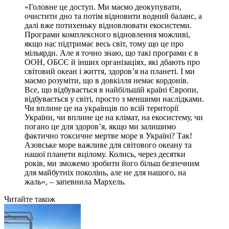
«Головне це доступ. Ми маємо деокупувати,
очистити дно та потім відновити водний баланс, а
далі вже потихеньку відновлювати екосистеми.
Програми комплексного відновлення можливі,
якщо нас підтримає весь світ, тому що це про
мільярди. Але я точно знаю, що такі програми є в
ООН, ОБСЄ й інших організаціях, які дбають про
світовий океан і життя, здоров’я на планеті. І ми
маємо розуміти, що в довкілля немає кордонів.
Все, що відбувається в найбільшій країні Європи,
відбувається у світі, просто з меншими наслідками.
Чи вплине це на українців по всій території
України, чи вплине це на клімат, на екосистему, чи
погано це для здоров’я, якщо ми залишимо
фактично токсичне мертве море в Україні? Так!
Азовське море важливе для світового океану та
нашої планети вцілому. Колись, через десятки
років, ми зможемо зробити його більш безпечним
для майбутніх поколінь, але не для нашого, на
жаль», – запевнила Мархель.
Читайте також