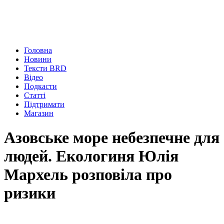
Головна
Новини
Тексти BRD
Відео
Подкасти
Статті
Підтримати
Магазин
Азовське море небезпечне для
людей. Екологиня Юлія
Мархель розповіла про
ризики