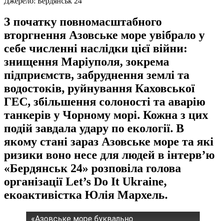
Джерело:
Бердянськ 24
З початку повномасштабного
вторгнення Азовське море увібрало у
себе численні наслідки цієї війни:
знищення Маріуполя, зокрема
підприємств, забруднення землі та
водостоків, руйнування Каховської
ГЕС, збільшення солоності та аварію
танкерів у Чорному морі. Кожна з цих
подій завдала удару по екології. В
якому стані зараз Азовське море та які
ризики воно несе для людей в інтерв’ю
«Бердянськ 24» розповіла голова
організації Let’s Do It Ukraine,
екоактивістка Юлія Мархель.
«Азовське море буквально