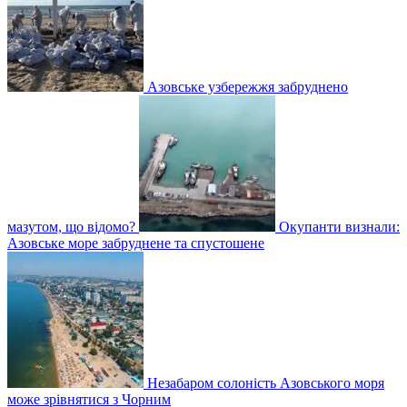
Азовське узбережжя забруднено
мазутом, що відомо?
Окупанти визнали:
Азовське море забруднене та спустошене
Незабаром солоність Азовського моря
може зрівнятися з Чорним