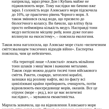
наприклад, зараз річки Дон і Кубань майже не
підживлюють море. Тому наслідки ми бачимо вже
зараз. І солоність води Азовського моря підскочила
до 16%, це практично рівень Чорного моря. А
також змінився склад води, що призвело до
біологічного колапсу. Ви бачили, що влітку була
просто неймовірна кількість медуз. Насправді тони
медуз витіснили місцеву рибу, вони дуже погано
вплинули на екосистему», – пояснила екологиня.
Також вона наголосила, що Азовське море стало «величезним
сміттєзвалищем токсичних відходів війни». Експертка
пояснила, чим це небезпечно.
«На території лише «Азовсталі» лежать мільйони
тонн шлаків з миш’яком і важкими металами.
Також сюди можна додати тисячі тонн військового
сміття. Ракети, снаряди, затоплені кораблі,
залишки від розливу нафти, які по факту всі
цивілізовані країни прибирають, очищують, потім
відновлюють екосередовище морів, океанів. Все це
отруює (море – ред.), все це має величезні
наслідки», – зауважила екоактивістка.
Мархель зазначила, що на відновлення Азовського моря