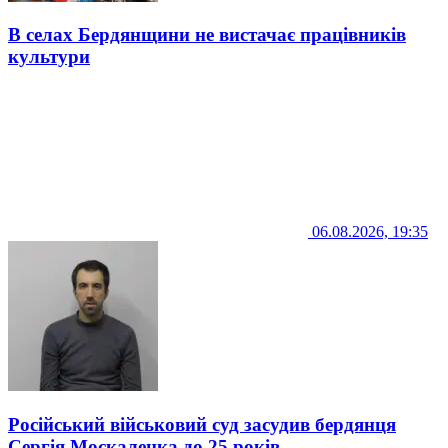
В селах Бердянщини не вистачає працівників
культури
06.08.2026, 19:35
Російський військовий суд засудив бердянця
Сергія Москаленка до 25 років