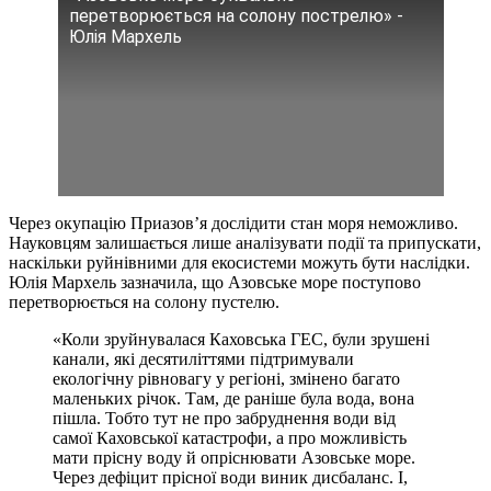
перетворюється на солону пострелю» -
Юлія Мархель
Через окупацію Приазов’я дослідити стан моря неможливо.
Науковцям залишається лише аналізувати події та припускати,
наскільки руйнівними для екосистеми можуть бути наслідки.
Юлія Мархель зазначила, що Азовське море поступово
перетворюється на солону пустелю.
«Коли зруйнувалася Каховська ГЕС, були зрушені
канали, які десятиліттями підтримували
екологічну рівновагу у регіоні, змінено багато
маленьких річок. Там, де раніше була вода, вона
пішла. Тобто тут не про забруднення води від
самої Каховської катастрофи, а про можливість
мати прісну воду й опріснювати Азовське море.
Через дефіцит прісної води виник дисбаланс. І,