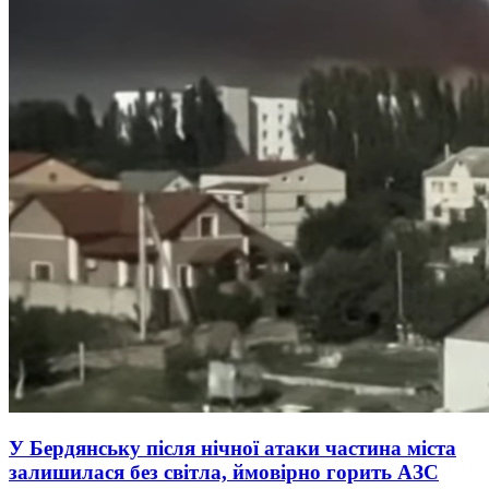
У Бердянську після нічної атаки частина міста
залишилася без світла, ймовірно горить АЗС