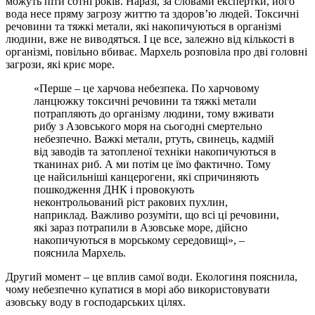
можуть піти сотні років. Наразі, за словами експертки, його
вода несе пряму загрозу життю та здоров’ю людей. Токсичні
речовини та тяжкі метали, які накопичуються в організмі
людини, вже не виводяться. І це все, залежно від кількості в
організмі, повільно вбиває. Мархель розповіла про дві головні
загрози, які криє море.
«Перше – це харчова небезпека. По харчовому
ланцюжку токсичні речовини та тяжкі метали
потрапляють до організму людини, тому вживати
рибу з Азовського моря на сьогодні смертельно
небезпечно. Важкі метали, ртуть, свинець, кадмій
від заводів та затопленої техніки накопичуються в
тканинах риб. А ми потім це їмо фактично. Тому
це найсильніші канцерогени, які спричиняють
пошкодження ДНК і провокують
неконтрольований ріст ракових пухлин,
наприклад. Важливо розуміти, що всі ці речовини,
які зараз потрапили в Азовське море, дійсно
накопичуються в морському середовищі», –
пояснила Мархель.
Другий момент – це вплив самої води. Екологиня пояснила,
чому небезпечно купатися в морі або використовувати
азовську воду в господарських цілях.