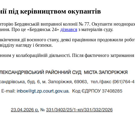
ії під керівництвом окупантів
ериторію Бердянській виправної колонії № 77. Окупанти неоднора
тання. Про це «Бердянськ 24»
дізнався
з матеріалів суду.
закінчення дії воєнного стану, деякі працівники продовжили робо
ідділу нагляду і безпеки.
им у колабораційній діяльності. Після фактичного затримання н