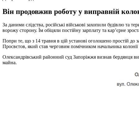
Він продовжив роботу у виправній колон
За даними слідства, російські військові захопили будівлю та т
ворожу сторону. Їм обіцяли постійну зарплату та кар’єрне зрос
Попри те, що з 14 травня в цій установі оголошено простій до 
Просвєтов, який став черговим помічником начальника колонії в
Олександрівський районний суд Запоріжжя визнав бердянця винн
майна.