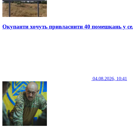
Окупанти хочуть привласнити 40 помешкань у се
04.08.2026, 10:41