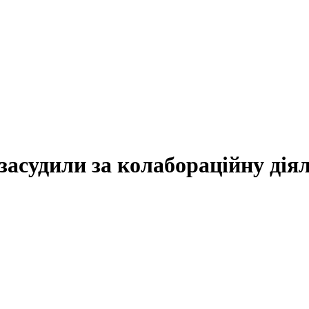
асудили за колабораційну дія