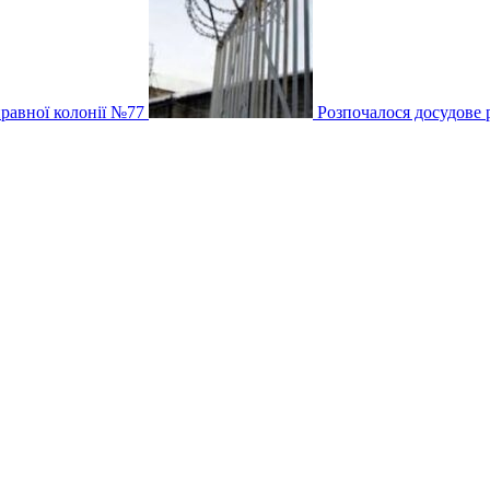
равної колонії №77
Розпочалося досудове 