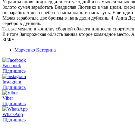
Украины вновь подтвердили статус одной из самых сильных шк
Золото сумел заработать Владислав Лютенко в чан цюан, он 
он заработал два серебра в наньцюань и нань гунь. Еще один
Малая заработала две бронзы в нань дао,и дуйлянь. 4. Анна Д
серебро в дуйлянь.
Так же медали в копилку сборной области принесли спортсмен
В итоге Запорожская область заняла второе командное место
ЗГФУ.
Марченко Катерина
Facebook
Підпишись
Instagram
Підпишись
Viber
Підпишись
WhatsApp
Підпишись