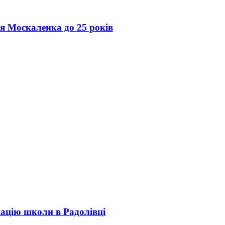
ія Москаленка до 25 років
кацію школи в Радолівці