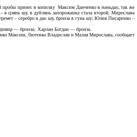
й пробы принес в копилку Максим Данченко в наньдао, так же
– в цзянь шу, в дуйлянь запорожанка стала второй. Мирослава
ремет – серебро в дао шу, бронза в гунь шу; Юлия Писаренко –
адимир — бронза; Харлан Богдан — бронза.
енко Максим, Лютенко Владислав и Малая Мирослава, сообщает