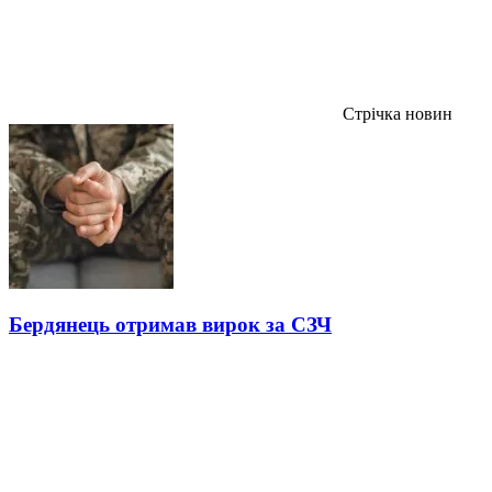
Стрічка новин
Бердянець отримав вирок за СЗЧ