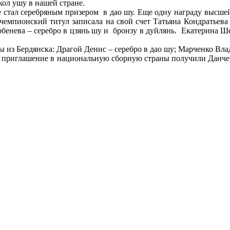
ол ушу в нашей стране.
же стал серебряным призером в дао шу. Еще одну награду высше
 чемпионский титул записала на свой счет Татьяна Кондратьева 
ербенева – серебро в цзянь шу и бронзу в дуйлянь. Екатерина Ше
ы из Бердянска: Драгой Денис – серебро в дао шу; Марченко Вл
. А приглашение в национальную сборную страны получили Данч