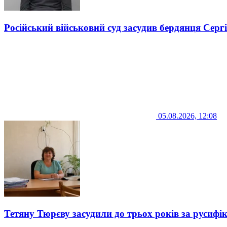
Російський військовий суд засудив бердянця Серг
05.08.2026, 12:08
Тетяну Тюрєву засудили до трьох років за русифі