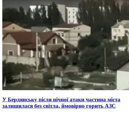
У Бердянську після нічної атаки частина міста
залишилася без світла, ймовірно горить АЗС