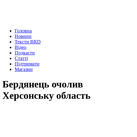
Головна
Новини
Тексти BRD
Відео
Подкасти
Статті
Підтримати
Магазин
Бердянець очолив
Херсонську область