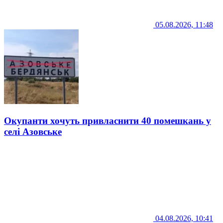
05.08.2026, 11:48
Окупанти хочуть привласнити 40 помешкань у
селі Азовське
04.08.2026, 10:41