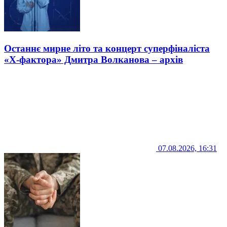
Останнє мирне літо та концерт суперфіналіста
«Х-фактора» Дмитра Волканова – архів
07.08.2026, 16:31