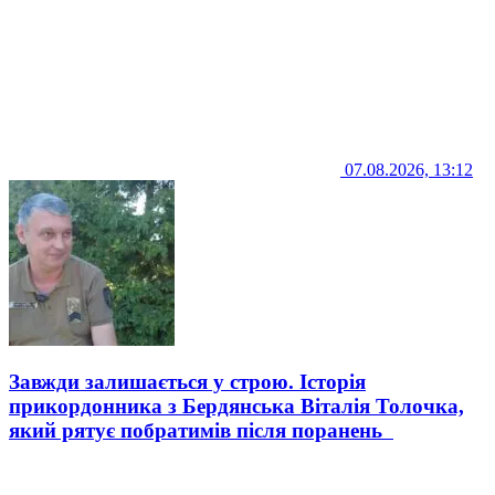
07.08.2026, 13:12
Завжди залишається у строю. Історія
прикордонника з Бердянська Віталія Толочка,
який рятує побратимів після поранень