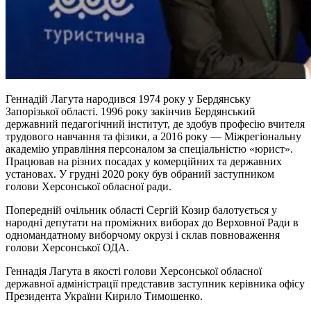
Геннадій Лагута народився 1974 року у Бердянську
Запорізької області. 1996 року закінчив Бердянський
державний педагогічний інститут, де здобув професію вчителя
трудового навчання та фізики, а 2016 року — Міжрегіональну
академію управління персоналом за спеціальністю «юрист».
Працював на різних посадах у комерційних та державних
установах. У грудні 2020 року був обраний заступником
голови Херсонської обласної ради.
Попередній очільник області Сергій Козир балотується у
народні депутати на проміжних виборах до Верховної Ради в
одномандатному виборчому окрузі і склав повноваження
голови Херсонської ОДА.
Геннадія Лагута в якості голови Херсонської обласної
державної адміністрації представив заступник керівника офісу
Президента України Кирило Тимошенко.