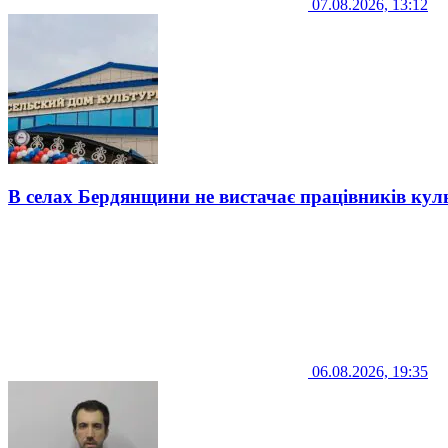
07.08.2026, 13:12
В селах Бердянщини не вистачає працівників кул
06.08.2026, 19:35