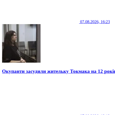
07.08.2026, 16:23
Окупанти засудили жительку Токмака на 12 рокі