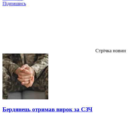
Підпишись
Стрічка новин
Бердянець отримав вирок за СЗЧ