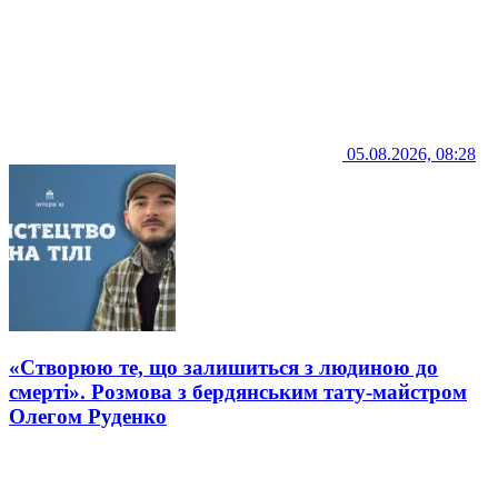
05.08.2026, 08:28
«Створюю те, що залишиться з людиною до
смерті». Розмова з бердянським тату-майстром
Олегом Руденко