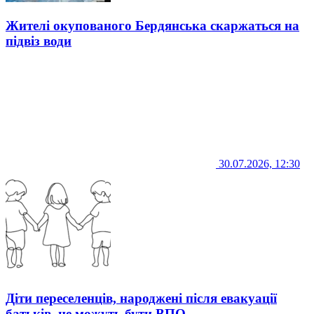
Жителі окупованого Бердянська скаржаться на
підвіз води
30.07.2026, 12:30
Діти переселенців, народжені після евакуації
батьків, не можуть бути ВПО