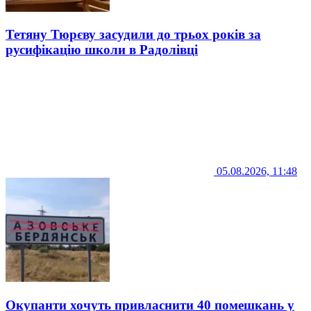
Тетяну Тюрєву засудили до трьох років за
русифікацію школи в Радолівці
05.08.2026, 11:48
Окупанти хочуть привласнити 40 помешкань у