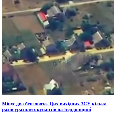
Мінус два бензовоза. Цих вихідних ЗСУ кілька
разів уразили окупантів на Бердянщині