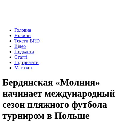
Головна
Новини
Тексти BRD
Відео
Подкасти
Статті
Підтримати
Магазин
Бердянская «Молния»
начинает международный
сезон пляжного футбола
турниром в Польше