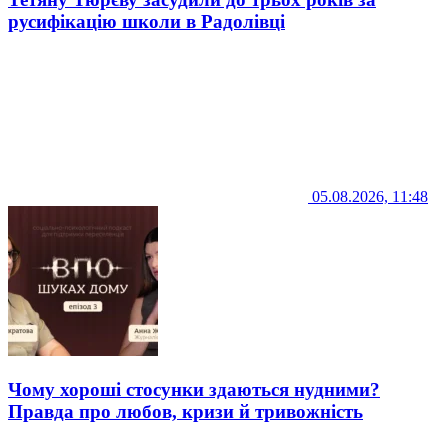
русифікацію школи в Радолівці
05.08.2026, 11:48
Чому хороші стосунки здаються нудними?
Правда про любов, кризи й тривожність