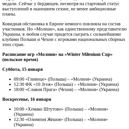
медали. Сейчас у бердянцев, несмотря на стартовый статус
выступлений в нынешнем сезоне, не менее амбициозные
планы.
Ковидная обстановка в Европе немного повлияла на состав
участников. Но «Молнии», как единственному представителю
Украины, в любом случае придется сыграть с сильнейшими
клубами Польши и Чехии с игроками национальных сборных
этих стран.
Расписание игр «Молнии» на «Winter Milenium Cup»
(польское время)
Суббота, 15 января
09:00 «Гливице» (Польша) – «Молния» (Украина)
12:30 ФК «10 Згеж» (Польша) – «Молния» (Украина)
18:00 «Славия Прага» (Чехия) – «Молния» (Украина)
Воскресенье, 16 января
10:00 «Хемако Штутово» (Польша) – «Молния»
(Украина)
12:30 «Олимпия Жешов» (Польша) – «Молния»
(Украина)