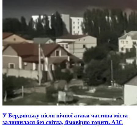
У Бердянську після нічної атаки частина міста
залишилася без світла, ймовірно горить АЗС