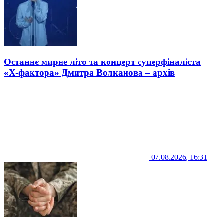
Останнє мирне літо та концерт суперфіналіста
«Х-фактора» Дмитра Волканова – архів
07.08.2026, 16:31