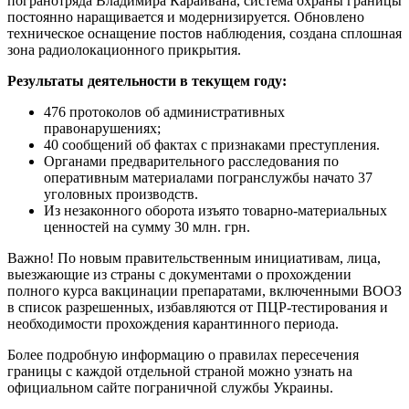
погранотряда Владимира Карайвана, система охраны границы
постоянно наращивается и модернизируется. Обновлено
техническое оснащение постов наблюдения, создана сплошная
зона радиолокационного прикрытия.
Результаты деятельности в текущем году:
476 протоколов об административных
правонарушениях;
40 сообщений об фактах с признаками преступления.
Органами предварительного расследования по
оперативным материалами погранслужбы начато 37
уголовных производств.
Из незаконного оборота изъято товарно-материальных
ценностей на сумму 30 млн. грн.
Важно! По новым правительственным инициативам, лица,
выезжающие из страны с документами о прохождении
полного курса вакцинации препаратами, включенными ВООЗ
в список разрешенных, избавляются от ПЦР-тестирования и
необходимости прохождения карантинного периода.
Более подробную информацию о правилах пересечения
границы с каждой отдельной страной можно узнать на
официальном сайте пограничной службы Украины.