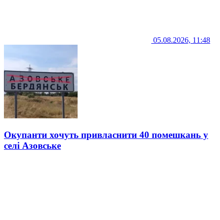
05.08.2026, 11:48
Окупанти хочуть привласнити 40 помешкань у
селі Азовське