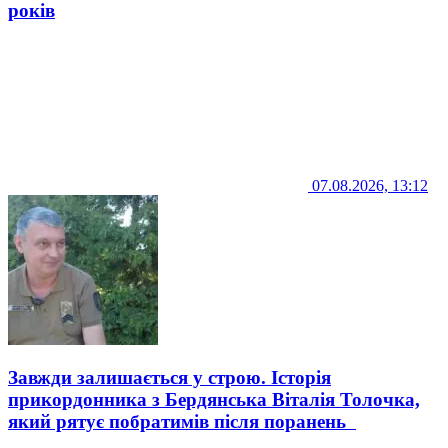
років
07.08.2026, 13:12
Завжди залишається у строю. Історія
прикордонника з Бердянська Віталія Толочка,
який рятує побратимів після поранень