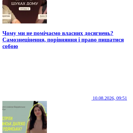
Чому ми не помічаємо власних досягнень?
Самознецінення, порівняння і право пишатися
собою
10.08.2026, 09:51