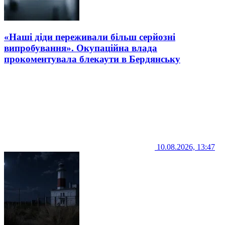
«Наші діди переживали більш серйозні
випробування». Окупаційна влада
прокоментувала блекаути в Бердянську
10.08.2026, 13:47