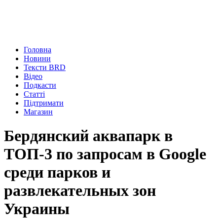
Головна
Новини
Тексти BRD
Відео
Подкасти
Статті
Підтримати
Магазин
Бердянский аквапарк в
ТОП-3 по запросам в Google
среди парков и
развлекательных зон
Украины