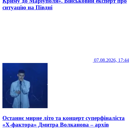
Криму до Маріуполя». Військовий експерт про
ситуацію на Півдні
07.08.2026, 17:44
Останнє мирне літо та концерт суперфіналіста
«Х-фактора» Дмитра Волканова – архів