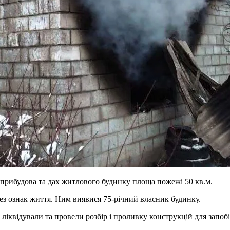
 прибудова та дах житлового будинку площа пожежі 50 кв.м.
без ознак життя. Ним виявися 75-річний власник будинку.
ю ліквідували та провели розбір і проливку конструкцій для запо