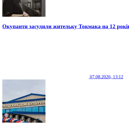
Окупанти засудили жительку Токмака на 12 рокі
07.08.2026, 13:12