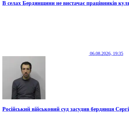
В селах Бердянщини не вистачає працівників кул
06.08.2026, 19:35
Російський військовий суд засудив бердянця Серг