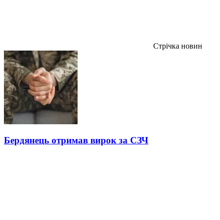
Стрічка новин
Бердянець отримав вирок за СЗЧ