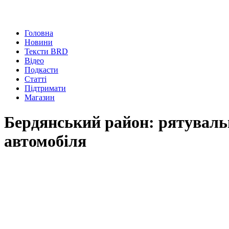
Головна
Новини
Тексти BRD
Відео
Подкасти
Статті
Підтримати
Магазин
Бердянський район: рятуваль
автомобіля