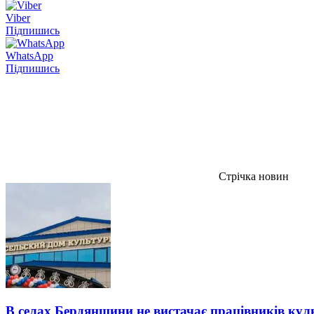
Viber
Підпишись
WhatsApp
Підпишись
Стрічка новин
В селах Бердянщини не вистачає працівників кул