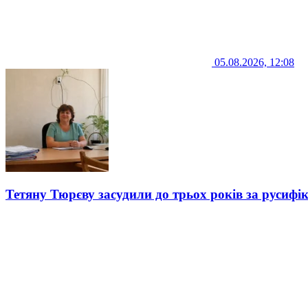
05.08.2026, 12:08
Тетяну Тюрєву засудили до трьох років за русифі