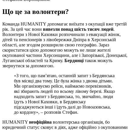
Що це за волонтери?
Команда HUMANITY допомагає виїхати з окупації вже третій
рік. За цей час вони
вивезли понад шість тисяч людей
.
Волонтери з Нової Каховки розпочинали з евакуації жінок,
дітей та пенсіонерів з лівобережжя Дніпра в Херсонській
області, але згодом розширили свою географію. Зараз
скористатися цією допомогою можуть не лише жителі
окупованої частини Херсонщини, але і Запорізької, Донецької,
Луганської областей та Криму.
Бердянці
також можуть
звернутися за допомогою.
«З того, що пам’ятаю, останній запит з Бердянська
був місяці два тому. Це була жінка з двома дітьми.
Ми організовуємо рейси, наймаємо перевізників,
які збирають людей по всьому лівому березі. Якщо
надходить запит з Бердянська, то, звичайно, люди
їдуть з Нової Каховки, в Бердянську
підсаджуються інші і їдуть далі до Новоазовська,
до кордону», – розповів Стефан.
HUMANITY
неофіційна
волонтерська організація, бо
юридичний статус сковує в діях, адже офіційно з окупованими