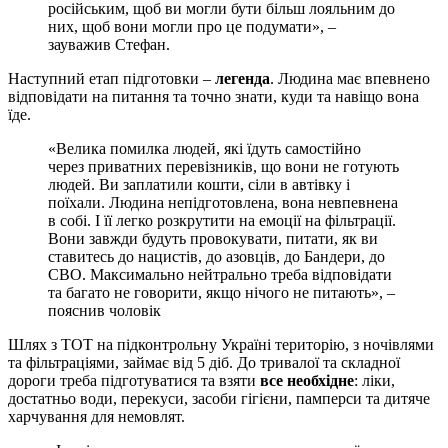
російським, щоб ви могли бути більш лояльним до
них, щоб вони могли про це подумати», –
зауважив Стефан.
Наступний етап підготовки –
легенда
. Людина має впевнено
відповідати на питання та точно знати, куди та навіщо вона
їде.
«Велика помилка людей, які їдуть самостійно
через приватних перевізників, що вони не готують
людей. Ви заплатили кошти, сіли в автівку і
поїхали. Людина непідготовлена, вона невпевнена
в собі. І її легко розкрутити на емоції на фільтрації.
Вони завжди будуть провокувати, питати, як ви
ставитесь до нацистів, до азовців, до Бандери, до
СВО. Максимально нейтрально треба відповідати
та багато не говорити, якщо нічого не питають», –
пояснив чоловік
Шлях з ТОТ на підконтрольну Україні територію, з ночівлями
та фільтраціями, займає від 5 діб. До тривалої та складної
дороги треба підготуватися та взяти
все необхідне
: ліки,
достатньо води, перекуси, засоби гігієни, памперси та дитяче
харчування для немовлят.