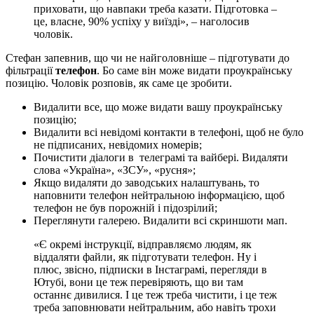
приховати, що навпаки треба казати. Підготовка –
це, власне, 90% успіху у виїзді», – наголосив
чоловік.
Стефан запевнив, що чи не найголовніше – підготувати до
фільтрації
телефон
. Бо саме він може видати проукраїнську
позицію. Чоловік розповів, як саме це зробити.
Видалити все, що може видати вашу проукраїнську
позицію;
Видалити всі невідомі контакти в телефоні, щоб не було
не підписаних, невідомих номерів;
Почистити діалоги в телеграмі та вайбері. Видаляти
слова «Україна», «ЗСУ», «русня»;
Якщо видаляти до заводських налаштувань, то
наповнити телефон нейтральною інформацією, щоб
телефон не був порожній і підозрілий;
Переглянути галерею. Видалити всі скриншоти мап.
«Є окремі інструкції, відправляємо людям, як
віддаляти файли, як підготувати телефон. Ну і
плюс, звісно, підписки в Інстаграмі, перегляди в
Ютубі, вони це теж перевіряють, що ви там
останнє дивилися. І це теж треба чистити, і це теж
треба заповнювати нейтральним, або навіть трохи