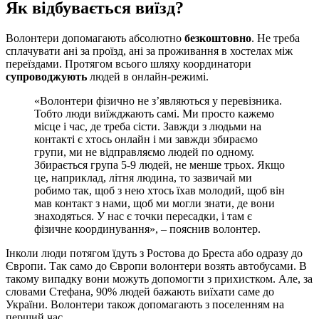
Як відбувається виїзд?
Волонтери допомагають абсолютно
безкоштовно
. Не треба
сплачувати ані за проїзд, ані за проживання в хостелах між
переїздами. Протягом всього шляху координатори
супроводжують
людей в онлайн-режимі.
«Волонтери фізично не з’являються у перевізника.
Тобто люди виїжджають самі. Ми просто кажемо
місце і час, де треба сісти. Завжди з людьми на
контакті є хтось онлайн і ми завжди збираємо
групи, ми не відправляємо людей по одному.
Збирається група 5-9 людей, не менше трьох. Якщо
це, наприклад, літня людина, то зазвичай ми
робимо так, щоб з нею хтось їхав молодий, щоб він
мав контакт з нами, щоб ми могли знати, де вони
знаходяться. У нас є точки пересадки, і там є
фізичне координування», – пояснив волонтер.
Інколи люди потягом їдуть з Ростова до Бреста або одразу до
Європи. Так само до Європи волонтери возять автобусами. В
такому випадку вони можуть допомогти з прихистком. Але, за
словами Стефана, 90% людей бажають виїхати саме до
України. Волонтери також допомагають з поселенням на
перший час.