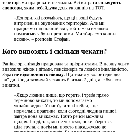
територіями працювати не можна. Всі витрати
сплачують
спонсори
, яким небайдужа доля українців на ТОТ.
«Донори, які розуміють, що ці гроші будуть
витрачені на окупованих територіях. Але ми
працюємо під повний звіт, тобто максимально
намагаємося бути прозорими. Ми збираємо кошти
всюди», – розповів Стефан.
Кого вивозять і скільки чекати?
Раніше організація працювала за пріоритетами. В першу чергу
вивозили жінок з дітьми, пенсіонерів та людей з інвалідністю.
Зараз
не відмовляють нікому
. Щотижня у волонтерів два
виїзди. Люди зазвичай чекають близько 7 днів, але бувають
винятки.
«Якщо людина пише, що горить, і треба прямо
терміново виїхати, то ми допомагаємо
якнайшвидше. У нас були такі кейси, і це
нормальна практика, коли сьогодні людина пише і
завтра вона виїжджає. Тобто рейси можливі
щодня. І тоді, так, ми не чекаємо, поки збереться
ціла група, а потім ми просто підсаджуємо до