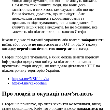
«Іноді люди думають, що вони не можуть виїхати.
Нам часто таки пишуть люди, що вони десь
засвітилися, в них хтось там служить, або що ще.
Вони бояться, думають, що не виїдуть. Але
проконсультувавшись з координаторами та
правильно підготувавшись, вони виїжджають. І
кличуть інших теж виїжджати. Бо це можливо, все
залежить від підготовки», наголосив Стефан.
Інколи під час фільтрації українцям або взагалі
забороняють
виїзд
, або просто
не випускають
з ТОТ чи рф. У такому
випадку
перевізник безплатно повертає
вас назад.
Стефан порадив тг-канали, в яких можна знайти корисну
інформацію щодо умов виїзду та підготовки, а також
прочитати історії людей, які вже вдало дісталися з ТОТ на
підконтрольну територію України.
https://t.me/NSKahovka
https://t.me/kakdoehali
Про людей в окупації пам’ятають
Стефан не приховує, що після закриття Колотилівки, виїзд
стане складнішим. Крім того, людям
важко наважитись
на