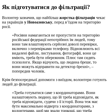
Як підготуватися до фільтрації?
Волонтер зазначив, що найбільш
жорстка фільтрація
чекає
на українців
у Новоазовську
, перед в’їздом на територію
росії.
«Росіяни намагаються не пропустити на територію
російської федерації непотрібних їм людей, тому
вони там влаштовують серйозні доволі перевірки,
включно з перевірками телефону. Відновлюють всі
видалені файли, листування, фотографії, вони це
вміють, треба бути обережним. Плюс там сидять
психологи. Якщо відчують, що людина бреше, то
вони можуть відправити на детектор брехні», –
попередив чоловік.
Крім безпосередньої допомоги з виїздом, волонтери готують
людей до фільтрації.
«Треба готуватися саме з координаторами. Вони
налаштовують людину, що їй треба відповідати, як
треба відповідати, судячи з її історії. Вона теж має
бути максимально відверта з координаторами, з
волонтерами, щоб ми знали тонкощі, що треба