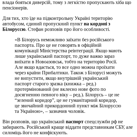
влада бояться диверсій, тому з легкістю пропускають хіба що
пенсіонерів.
Для тих, хто їде на підконтрольну Україні територію
автобусом, єдиний пропускний пункт
на кордоні з
Білоруссю
. Стефан розповів про його особливості.
«В Білорусь неможливо заїхати без російського
паспорта. Про це не говорять в офіційній
комунікації Міністерства реінтеграції. Якщо мають
лише український паспорт, то дуже важко зараз
виїхати в Новоазовськ, тобто на територію Росії.
Але якщо вдається, то все одно можна проїхати
через країни Прибалтики. Також з Білорусі можуть
не випустити, якщо внутрішній український
паспорт старого зразка (книжка – ред.)
протермінований (не вклеєно нове фото по
досягненню певного віку – ред.). Білорусь – це не
“зелений коридор”, це не гуманітарний коридор,
це звичайний прикордонний пункт між Білоруссю
та Україною», – зазначив чоловік.
Він розповів, що український
паспорт
спецслужби рф не
забирають. Російський краще віддати представникам СБУ, але
силоміць його не конфіскують.