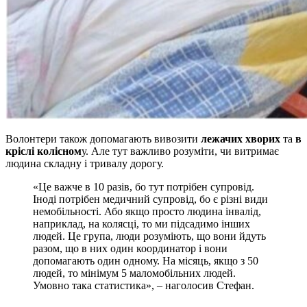
Волонтери також допомагають вивозити
лежачих хворих
та
в
кріслі колісном
у. Але тут важливо розуміти, чи витримає
людина складну і тривалу дорогу.
«Це важче в 10 разів, бо тут потрібен супровід.
Іноді потрібен медичний супровід, бо є різні види
немобільності. Або якщо просто людина інвалід,
наприклад, на колясці, то ми підсадимо інших
людей. Це група, люди розуміють, що вони йдуть
разом, що в них один координатор і вони
допомагають один одному. На місяць, якщо з 50
людей, то мінімум 5 маломобільних людей.
Умовно така статистика», – наголосив Стефан.