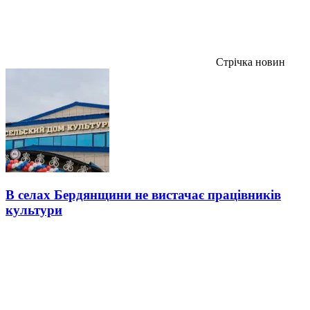
Стрічка новин
В селах Бердянщини не вистачає працівників
культури