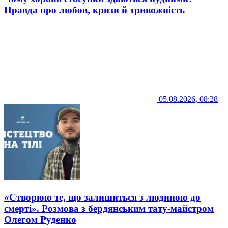
Правда про любов, кризи й тривожність
05.08.2026, 08:28
«Створюю те, що залишиться з людиною до
смерті». Розмова з бердянським тату-майстром
Олегом Руденко