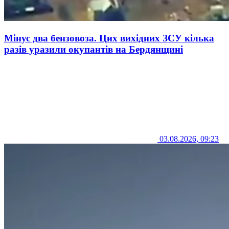
Мінус два бензовоза. Цих вихідних ЗСУ кілька
разів уразили окупантів на Бердянщині
03.08.2026, 09:23