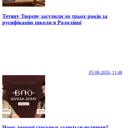
Тетяну Тюрєву засудили до трьох років за
русифікацію школи в Радолівці
05.08.2026, 11:48
Чому хороші стосунки здаються нудними?