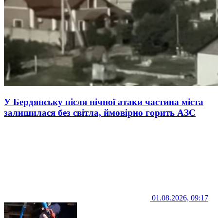
У Бердянську після нічної атаки частина міста
залишилася без світла, ймовірно горить АЗС
01.08.2026, 09:17