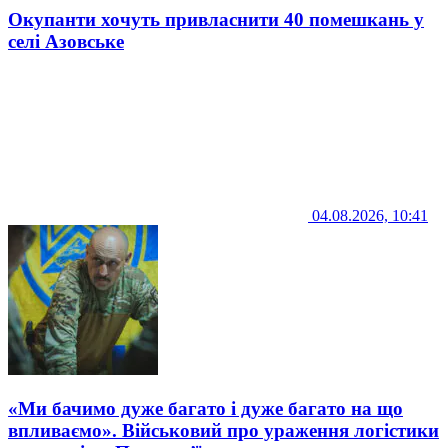
Окупанти хочуть привласнити 40 помешкань у
селі Азовське
04.08.2026, 10:41
«Ми бачимо дуже багато і дуже багато на що
впливаємо». Військовий про ураження логістики