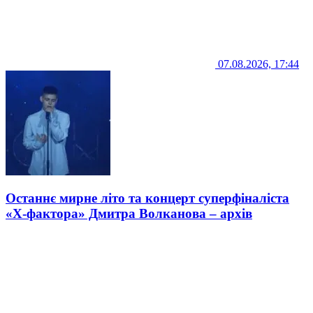
07.08.2026, 17:44
Останнє мирне літо та концерт суперфіналіста
«Х-фактора» Дмитра Волканова – архів