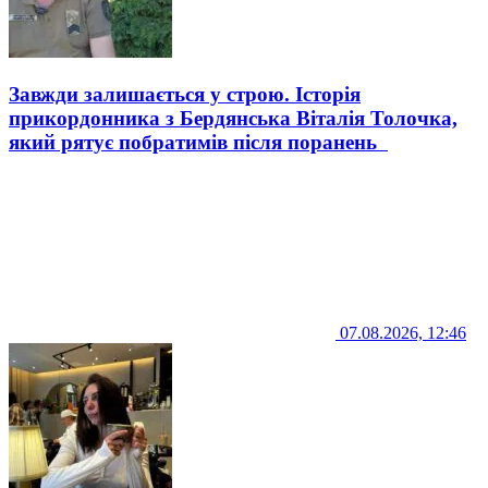
Завжди залишається у строю. Історія
прикордонника з Бердянська Віталія Толочка,
який рятує побратимів після поранень
07.08.2026, 12:46