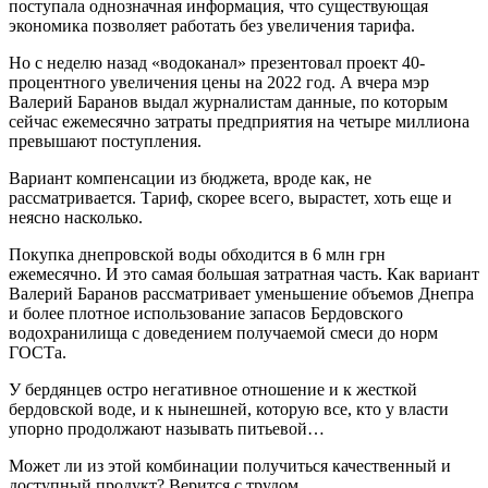
поступала однозначная информация, что существующая
экономика позволяет работать без увеличения тарифа.
Но с неделю назад «водоканал» презентовал проект 40-
процентного увеличения цены на 2022 год. А вчера мэр
Валерий Баранов выдал журналистам данные, по которым
сейчас ежемесячно затраты предприятия на четыре миллиона
превышают поступления.
Вариант компенсации из бюджета, вроде как, не
рассматривается. Тариф, скорее всего, вырастет, хоть еще и
неясно насколько.
Покупка днепровской воды обходится в 6 млн грн
ежемесячно. И это самая большая затратная часть. Как вариант
Валерий Баранов рассматривает уменьшение объемов Днепра
и более плотное использование запасов Бердовского
водохранилища с доведением получаемой смеси до норм
ГОСТа.
У бердянцев остро негативное отношение и к жесткой
бердовской воде, и к нынешней, которую все, кто у власти
упорно продолжают называть питьевой…
Может ли из этой комбинации получиться качественный и
доступный продукт? Верится с трудом.