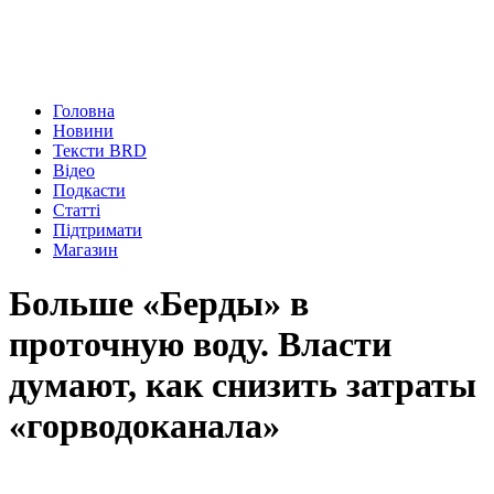
Головна
Новини
Тексти BRD
Відео
Подкасти
Статті
Підтримати
Магазин
Больше «Берды» в
проточную воду. Власти
думают, как снизить затраты
«горводоканала»