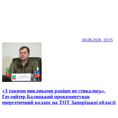
06.08.2026, 19:35
«З такими викликами раніше не стикались».
Гауляйтер Балицький прокоментував
енергетичний колапс на ТОТ Запорізької області