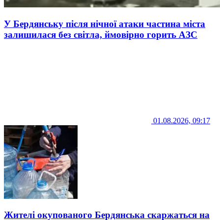
У Бердянську після нічної атаки частина міста
залишилася без світла, ймовірно горить АЗС
01.08.2026, 09:17
Жителі окупованого Бердянська скаржаться на