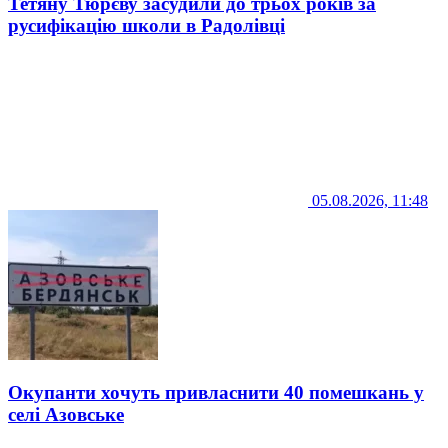
Тетяну Тюрєву засудили до трьох років за
русифікацію школи в Радолівці
05.08.2026, 11:48
Окупанти хочуть привласнити 40 помешкань у
селі Азовське