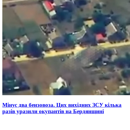
Мінус два бензовоза. Цих вихідних ЗСУ кілька
разів уразили окупантів на Бердянщині