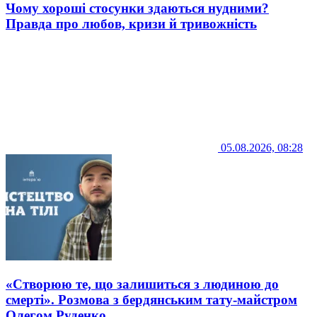
Чому хороші стосунки здаються нудними?
Правда про любов, кризи й тривожність
05.08.2026, 08:28
«Створюю те, що залишиться з людиною до
смерті». Розмова з бердянським тату-майстром
Олегом Руденко