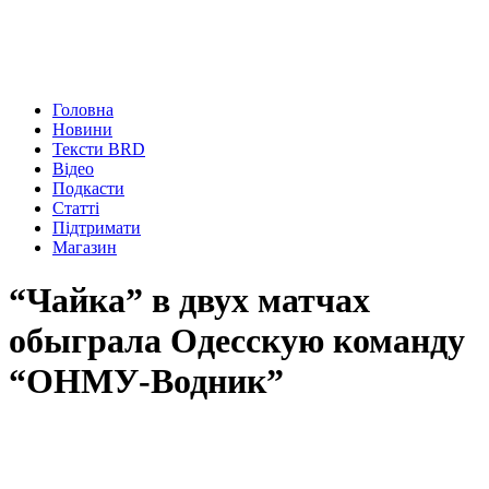
Головна
Новини
Тексти BRD
Відео
Подкасти
Статті
Підтримати
Магазин
“Чайка” в двух матчах
обыграла Одесскую команду
“ОНМУ-Водник”