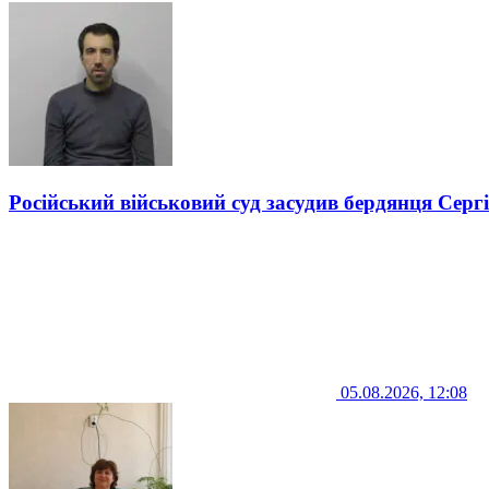
Російський військовий суд засудив бердянця Серг
05.08.2026, 12:08