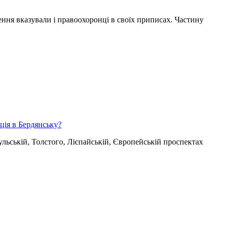
ення вказували і правоохоронці в своїх приписах. Частину
ція в Бердянську?
ульській, Толстого, Лієпайській, Європейській проспектах