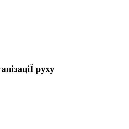
анізаціЇ руху