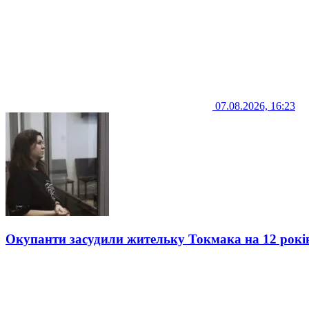
07.08.2026, 16:23
Окупанти засудили жительку Токмака на 12 рокі