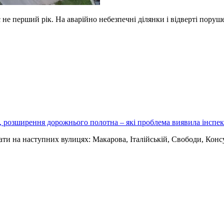
 не перший рік. На аварійно небезпечні ділянки і відверті поруш
 розширення дорожнього полотна – які проблема виявила інспек
ати на наступних вулицях: Макарова, Італійській, Свободи, Конс