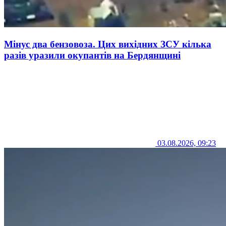
Мінус два бензовоза. Цих вихідних ЗСУ кілька
разів уразили окупантів на Бердянщині
03.08.2026, 09:23