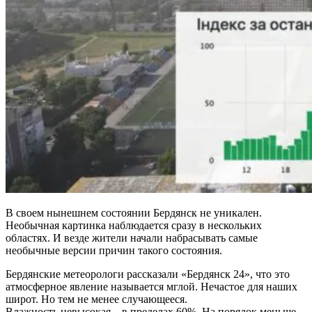
В своем нынешнем состоянии Бердянск не уникален.
Необычная картинка наблюдается сразу в нескольких
областях. И везде жители начали набрасывать самые
необычные версии причин такого состояния.
Бердянские метеорологи рассказали «Бердянск 24», что это
атмосферное явление называется мглой. Нечастое для наших
широт. Но тем не менее случающееся.
Влажность невысокая – в пределах 60%. На порядок меньше,