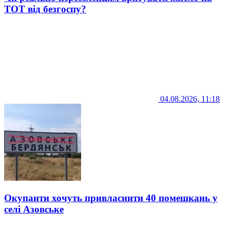
ТОТ від безгоспу?
04.08.2026, 11:18
Окупанти хочуть привласнити 40 помешкань у
селі Азовське