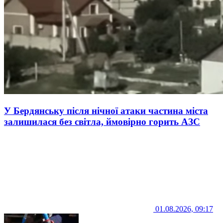
У Бердянську після нічної атаки частина міста
залишилася без світла, ймовірно горить АЗС
01.08.2026, 09:17