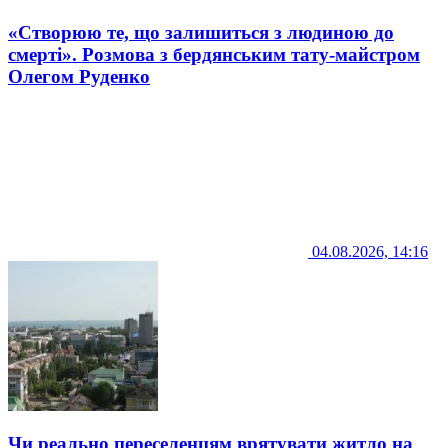
«Створюю те, що залишиться з людиною до
смерті». Розмова з бердянським тату-майстром
Олегом Руденко
04.08.2026, 14:16
Чи реально переселенцям врятувати житло на