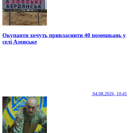
Окупанти хочуть привласнити 40 помешкань у
селі Азовське
04.08.2026, 10:41