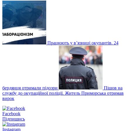
Працюють у в’язниці окупантів. 24
бердянця отримали підозри
Пішов на
службу до окупаційної поліції. Житель Приморська отримав
вирок
Facebook
Підпишись
Instagram