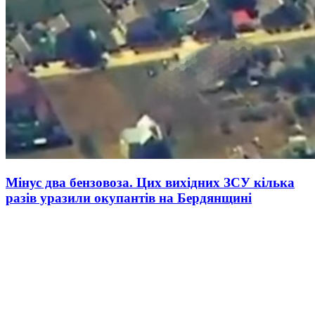
Мінус два бензовоза. Цих вихідних ЗСУ кілька
разів уразили окупантів на Бердянщині