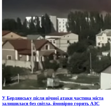
У Бердянську після нічної атаки частина міста
залишилася без світла, ймовірно горить АЗС