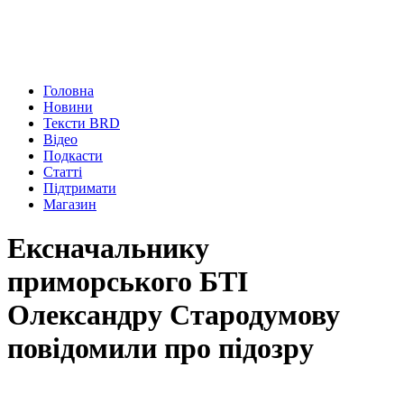
Головна
Новини
Тексти BRD
Відео
Подкасти
Статті
Підтримати
Магазин
Ексначальнику
приморського БТІ
Олександру Стародумову
повідомили про підозру