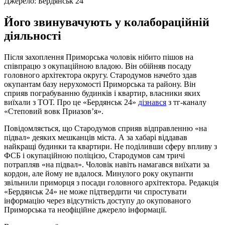
Джерело:
Бердянськ 24
Його звинувачують у колабораційній
діяльності
Після захоплення Приморська чоловік нібито пішов на
співпрацю з окупаційною владою. Він обійняв посаду
головного архітектора округу. Стародумов начебто здав
окупантам базу нерухомості Приморська та району. Він
сприяв пограбуванню будинків і квартир, власники яких
виїхали з ТОТ. Про це «Бердянськ 24»
дізнався
з тг-каналу
«Степовий вовк Приазов’я».
Повідомляється, що Стародумов сприяв відправленню «на
підвал» деяких мешканців міста. А за хабарі віддавав
найкращі будинки та квартири. Не поділивши сферу впливу з
ФСБ і окупаційною поліцією, Стародумов сам тричі
потрапляв «на підвал». Чоловік навіть намагався виїхати за
кордон, але йому не вдалося. Минулого року окупанти
звільнили приморця з посади головного архітектора. Редакція
«Бердянськ 24» не може підтвердити чи спростувати
інформацію через відсутність доступу до окупованого
Приморська та неофіційне джерело інформації.