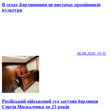
В селах Бердянщини не вистачає працівників
культури
06.08.2026, 19:35
Російський військовий суд засудив бердянця
Сергія Москаленка до 25 років