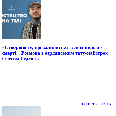
«Створюю те, що залишиться з людиною до
смерті». Розмова з бердянським тату-майстром
Олегом Руденко
04.08.2026, 14:16