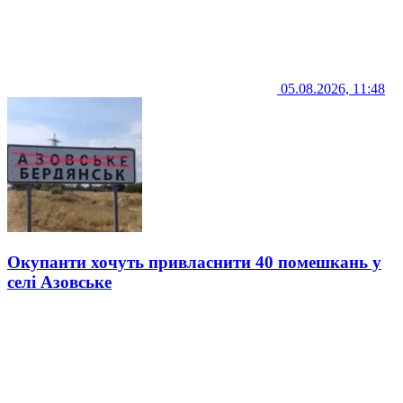
05.08.2026, 11:48
Окупанти хочуть привласнити 40 помешкань у
селі Азовське