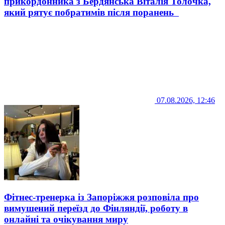
прикордонника з Бердянська Віталія Толочка,
який рятує побратимів після поранень
07.08.2026, 12:46
Фітнес-тренерка із Запоріжжя розповіла про
вимушений переїзд до Фінляндії, роботу в
онлайні та очікування миру