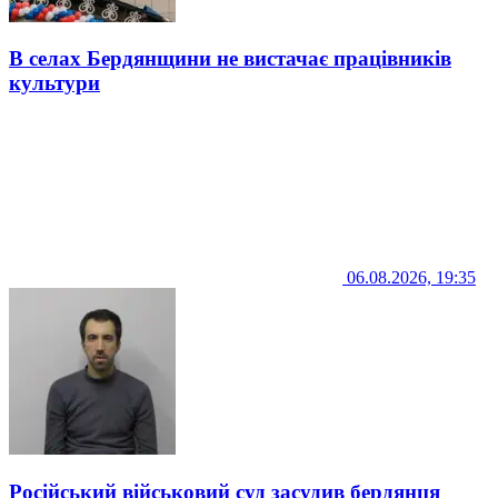
В селах Бердянщини не вистачає працівників
культури
06.08.2026, 19:35
Російський військовий суд засудив бердянця