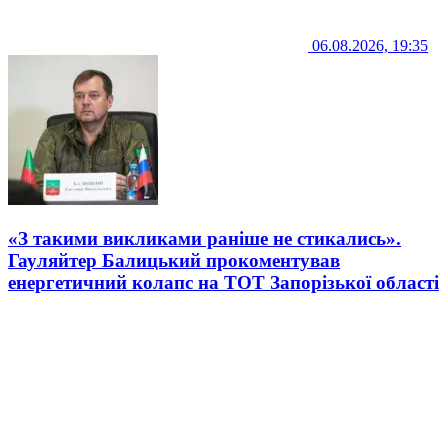
06.08.2026, 19:35
«З такими викликами раніше не стикались».
Гауляйтер Балицький прокоментував
енергетичний колапс на ТОТ Запорізької області