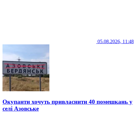
05.08.2026, 11:48
Окупанти хочуть привласнити 40 помешкань у
селі Азовське