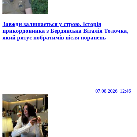
Завжди залишається у строю. Історія
прикордонника з Бердянська Віталія Толочка,
який рятує побратимів після поранень
07.08.2026, 12:46