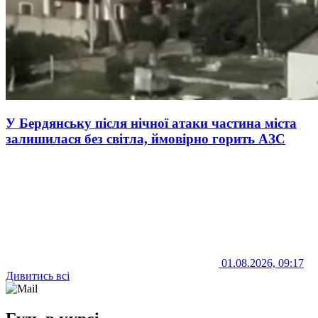
У Бердянську після нічної атаки частина міста
залишилася без світла, ймовірно горить АЗС
01.08.2026, 09:17
Дивитись всі