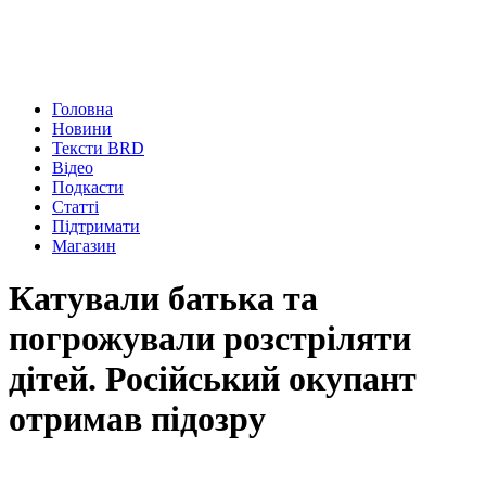
Головна
Новини
Тексти BRD
Відео
Подкасти
Статті
Підтримати
Магазин
Катували батька та
погрожували розстріляти
дітей. Російський окупант
отримав підозру