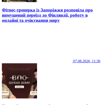
Фітнес-тренерка із Запоріжжя розповіла про
вимушений переїзд до Фінляндії, роботу в
онлайні та очікування миру
07.08.2026, 11:36