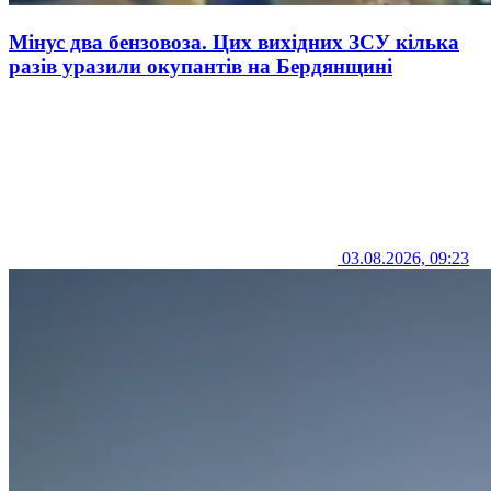
Мінус два бензовоза. Цих вихідних ЗСУ кілька
разів уразили окупантів на Бердянщині
03.08.2026, 09:23