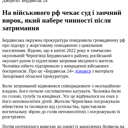
Джерело:
Бердянськ 24
На військового рф чекає суд і заочний
вирок, який набере чинності після
затримання
Бердянська окружна прокуратура повідомила громадянину рф
про підозру у жорстокому поводженні з цивільним
населенням. Відомо, що в квітні 2022 року в тимчасово
окупованій Чернігівці Бердянського району, російський
окупант разом із підлеглими затримав місцевого жителя.
Чоловіка нібито підозрювали у викраденні військових
боєприпасів. Про це «Бердянськ 24»
дізнався
з матеріалу
Запорізької обласної прокуратури.
Коли затриманий відмовився співпрацювати з окупаційною
владою, його почали систематично катувати. Чоловіка били
по голові, тулубу та кінцівках. Усе це відбувалося на очах у
його неповнолітніх дітей. Жителю Чернігівки погрожували
вбивством та ізоляцією від суспільства, приставляли
вогнепальну зброю до голів неповнолітніх і погрожували їх
розстріляти.
Потім потерпілого вивезли до однієї із захоплених будівель на