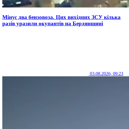
Мінус два бензовоза. Цих вихідних ЗСУ кілька
разів уразили окупантів на Бердянщині
03.08.2026, 09:23