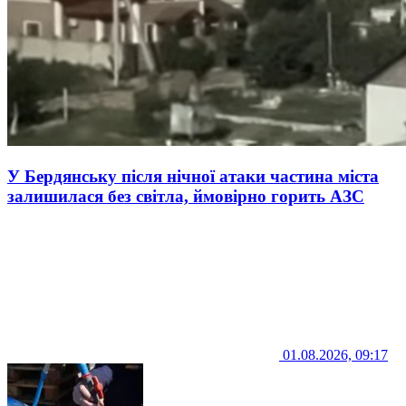
У Бердянську після нічної атаки частина міста
залишилася без світла, ймовірно горить АЗС
01.08.2026, 09:17