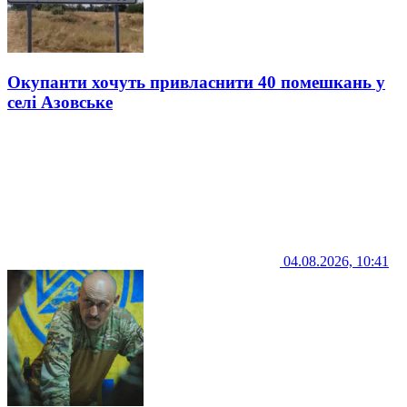
Окупанти хочуть привласнити 40 помешкань у
селі Азовське
04.08.2026, 10:41