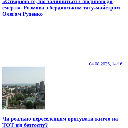
«Створюю те, що залишиться з людиною до
смерті». Розмова з бердянським тату-майстром
Олегом Руденко
04.08.2026, 14:16
Чи реально переселенцям врятувати житло на
ТОТ від безгоспу?