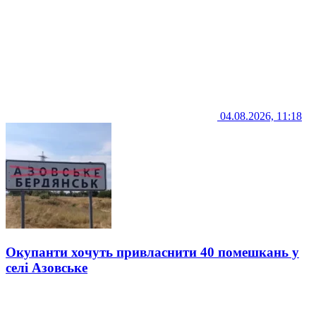
04.08.2026, 11:18
Окупанти хочуть привласнити 40 помешкань у
селі Азовське