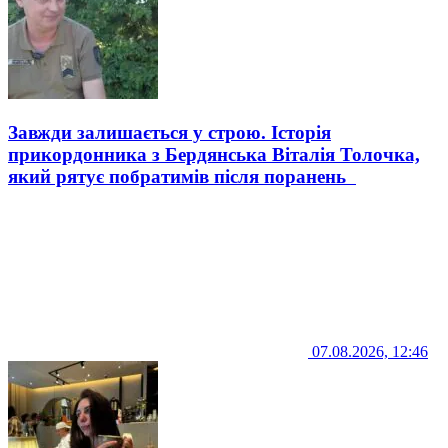
Завжди залишається у строю. Історія
прикордонника з Бердянська Віталія Толочка,
який рятує побратимів після поранень
07.08.2026, 12:46