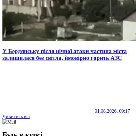
У Бердянську після нічної атаки частина міста
залишилася без світла, ймовірно горить АЗС
01.08.2026, 09:17
Дивитись всі
Будь в курсі