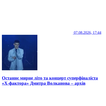
07.08.2026, 17:44
Останнє мирне літо та концерт суперфіналіста
«Х-фактора» Дмитра Волканова – архів