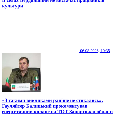
В селах Бердянщини не вистачає працівників
культури
06.08.2026, 19:35
«З такими викликами раніше не стикались».
Гауляйтер Балицький прокоментував
енергетичний колапс на ТОТ Запорізької області