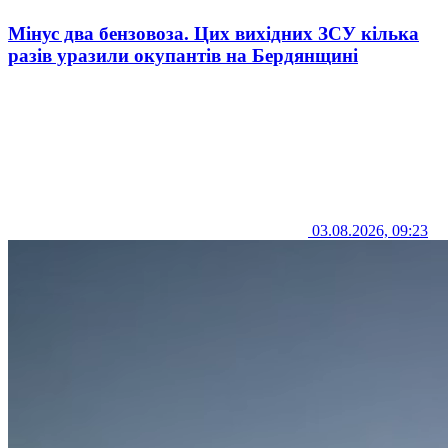
Мінус два бензовоза. Цих вихідних ЗСУ кілька
разів уразили окупантів на Бердянщині
03.08.2026, 09:23