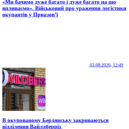
«Ми бачимо дуже багато і дуже багато на що
впливаємо». Військовий про ураження логістики
окупантів у Приазов’ї
03.08.2026, 12:49
В окупованому Бердянську закриваються
відділення Вайлдберріз