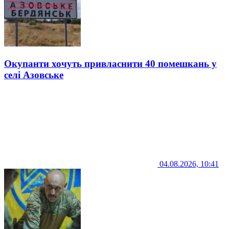
Окупанти хочуть привласнити 40 помешкань у
селі Азовське
04.08.2026, 10:41