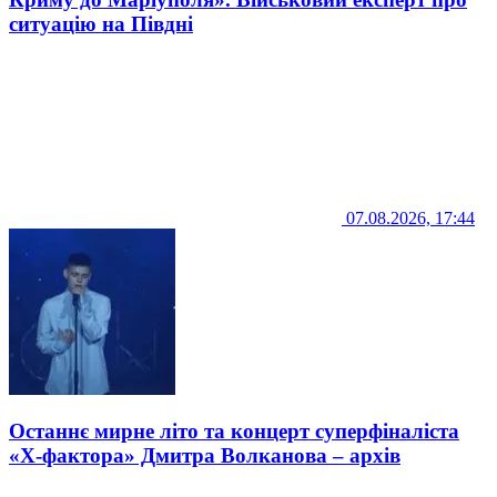
ситуацію на Півдні
07.08.2026, 17:44
Останнє мирне літо та концерт суперфіналіста
«Х-фактора» Дмитра Волканова – архів