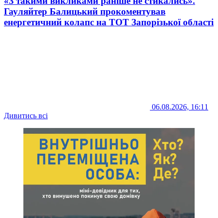
«З такими викликами раніше не стикались».
Гауляйтер Балицький прокоментував
енергетичний колапс на ТОТ Запорізької області
06.08.2026, 16:11
Дивитись всі