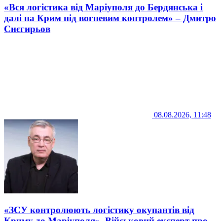
«Вся логістика від Маріуполя до Бердянська і
далі на Крим під вогневим контролем» – Дмитро
Снєгирьов
08.08.2026, 11:48
«ЗСУ контролюють логістику окупантів від
Криму до Маріуполя». Військовий експерт про