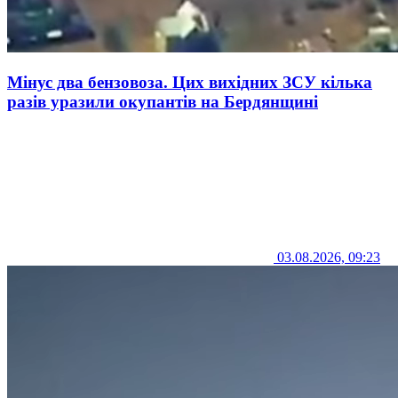
Мінус два бензовоза. Цих вихідних ЗСУ кілька
разів уразили окупантів на Бердянщині
03.08.2026, 09:23