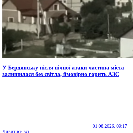
У Бердянську після нічної атаки частина міста
залишилася без світла, ймовірно горить АЗС
01.08.2026, 09:17
Дивитись всі