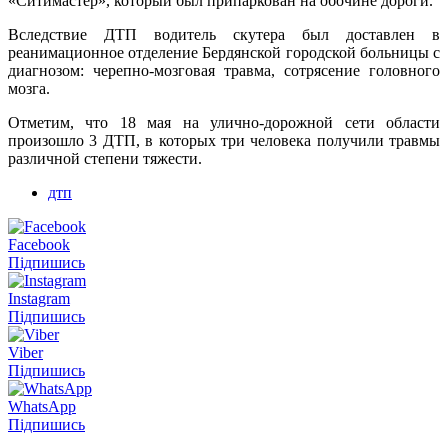
«Ситимастер», который был припаркован на обочине дороги.
Вследствие ДТП водитель скутера был доставлен в
реанимационное отделение Бердянской городской больницы с
диагнозом: черепно-мозговая травма, сотрясение головного
мозга.
Отметим, что 18 мая на улично-дорожной сети области
произошло 3 ДТП, в которых три человека получили травмы
различной степени тяжести.
дтп
Facebook
Підпишись
Instagram
Підпишись
Viber
Підпишись
WhatsApp
Підпишись