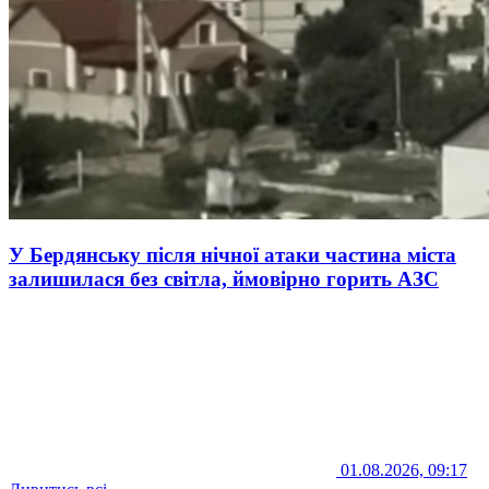
У Бердянську після нічної атаки частина міста
залишилася без світла, ймовірно горить АЗС
01.08.2026, 09:17