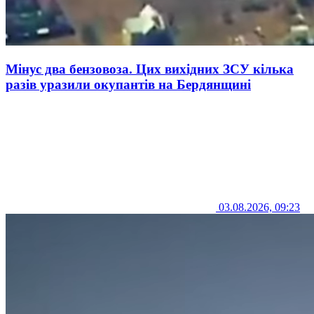
Мінус два бензовоза. Цих вихідних ЗСУ кілька
разів уразили окупантів на Бердянщині
03.08.2026, 09:23