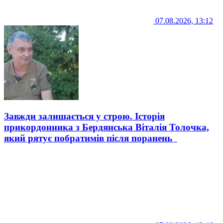
07.08.2026, 13:12
Завжди залишається у строю. Історія
прикордонника з Бердянська Віталія Толочка,
який рятує побратимів після поранень