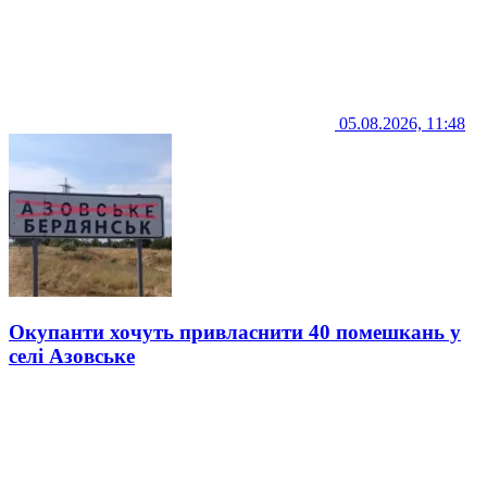
05.08.2026, 11:48
Окупанти хочуть привласнити 40 помешкань у
селі Азовське