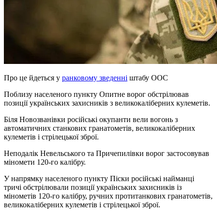
Про це йдеться у
ранковому зведенні
штабу ООС
Поблизу населеного пункту Опитне ворог обстрілював
позиції українських захисників з великокаліберних кулеметів.
Біля Новозванівки російські окупанти вели вогонь з
автоматичних станкових гранатометів, великокаліберних
кулеметів і стрілецької зброї.
Неподалік Невельського та Причепилівки ворог застосовував
міномети 120-го калібру.
У напрямку населеного пункту Піски російські найманці
тричі обстрілювали позиції українських захисників із
мінометів 120-го калібру, ручних протитанкових гранатометів,
великокаліберних кулеметів і стрілецької зброї.