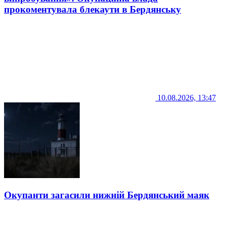
прокоментувала блекаути в Бердянську
10.08.2026, 13:47
Окупанти загасили нижній Бердянський маяк