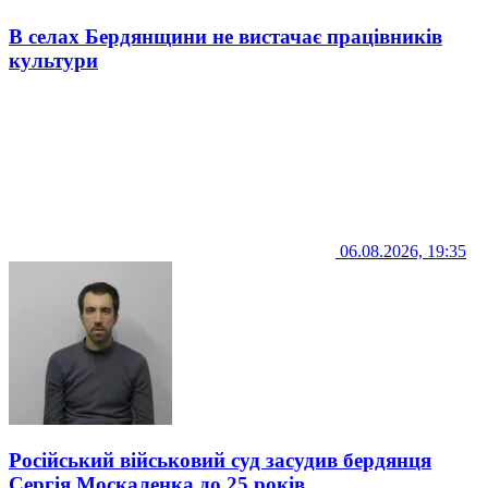
В селах Бердянщини не вистачає працівників
культури
06.08.2026, 19:35
Російський військовий суд засудив бердянця
Сергія Москаленка до 25 років