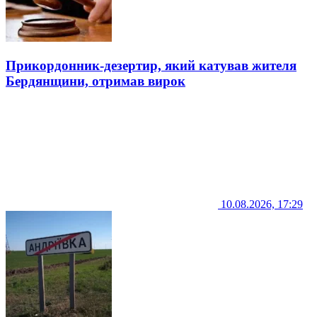
Прикордонник-дезертир, який катував жителя
Бердянщини, отримав вирок
10.08.2026, 17:29