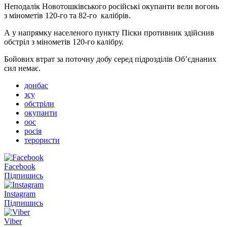
Неподалік Новотошківського російські окупанти вели вогонь
з мінометів 120-го та 82-го калібрів.
А у напрямку населеного пункту Піски противник здійснив
обстріл з мінометів 120-го калібру.
Бойових втрат за поточну добу серед підрозділів Об’єднаних
сил немає.
донбас
зсу
обстріли
окупанти
оос
росія
терористи
Facebook
Підпишись
Instagram
Підпишись
Viber