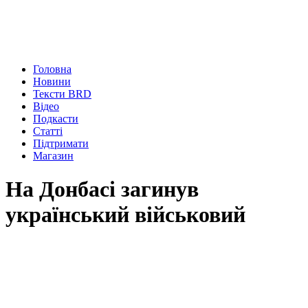
Головна
Новини
Тексти BRD
Відео
Подкасти
Статті
Підтримати
Магазин
На Донбасі загинув
український військовий