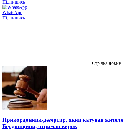
Підпишись
WhatsApp
Підпишись
Стрічка новин
Прикордонник-дезертир, який катував жителя
Бердянщини, отримав вирок