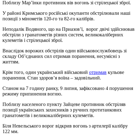
Поблизу Мар’їнки противник вів вогонь зі стрілецької зброї.
У районі Кримського російські окупанти обстрілювали наші
позиції з мінометів 120-го та 82-го калібрів.
Неподалік Водяного, що на Приазов’ї, ворог двічі здійснював
обстріли з гранатометів різних систем, великокаліберних
кулеметів і стрілецької зброї.
Внаслідок ворожих обстрілів один військовослужбовець зі
складу Об’єднаних сил отримав поранення, несумісні з
життям.
Крім того, один український військовий
отримав
кульове
поранення. Стан здоров’я воїна – задовільний.
Станом на 7 годину ранку, 9 липня, зафіксовано 4 порушення
режиму припинення вогню.
Поблизу населеного пункту Зайцеве противник обстріляв
позиції українських захисників з ручних протитанкових
гранатометів і великокаліберних кулеметів.
Біля Невельського ворог відкрив вогонь з артилерії калібру
122 мм.