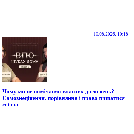
10.08.2026, 10:18
Чому ми не помічаємо власних досягнень?
Самознецінення, порівняння і право пишатися
собою