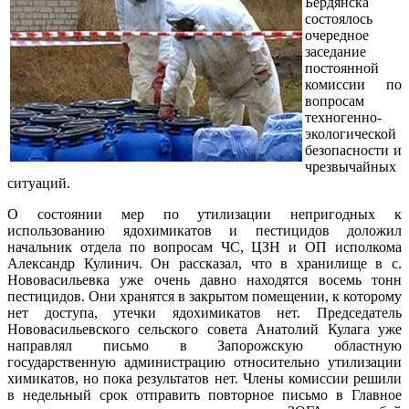
Бердянска
состоялось
очередное
заседание
постоянной
комиссии по
вопросам
техногенно-
экологической
безопасности и
чрезвычайных
ситуаций.
О состоянии мер по утилизации непригодных к
использованию ядохимикатов и пестицидов доложил
начальник отдела по вопросам ЧС, ЦЗН и ОП исполкома
Александр Кулинич. Он рассказал, что в хранилище в с.
Нововасильевка уже очень давно находятся восемь тонн
пестицидов. Они хранятся в закрытом помещении, к которому
нет доступа, утечки ядохимикатов нет. Председатель
Нововасильевского сельского совета Анатолий Кулага уже
направлял письмо в Запорожскую областную
государственную администрацию относительно утилизации
химикатов, но пока результатов нет. Члены комиссии решили
в недельный срок отправить повторное письмо в Главное