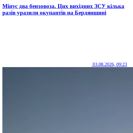
Мінус два бензовоза. Цих вихідних ЗСУ кілька
разів уразили окупантів на Бердянщині
03.08.2026, 09:23