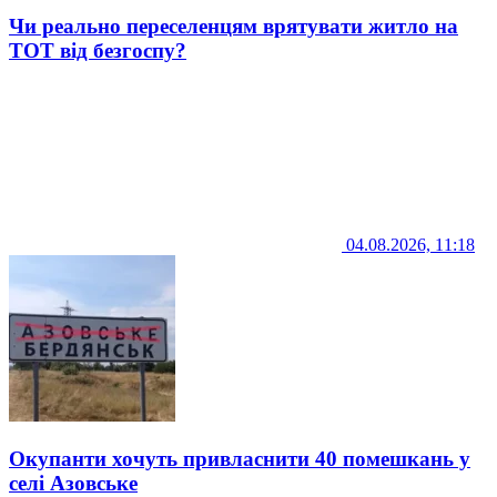
Чи реально переселенцям врятувати житло на
ТОТ від безгоспу?
04.08.2026, 11:18
Окупанти хочуть привласнити 40 помешкань у
селі Азовське