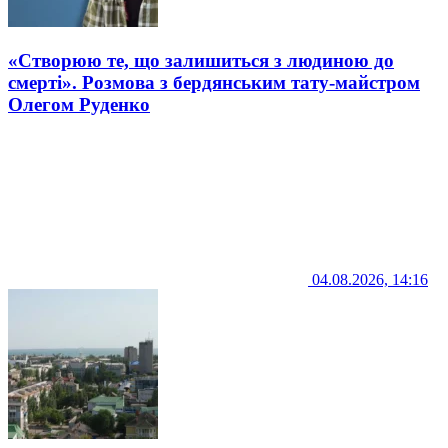
«Створюю те, що залишиться з людиною до
смерті». Розмова з бердянським тату-майстром
Олегом Руденко
04.08.2026, 14:16