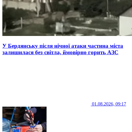
У Бердянську після нічної атаки частина міста
залишилася без світла, ймовірно горить АЗС
01.08.2026, 09:17