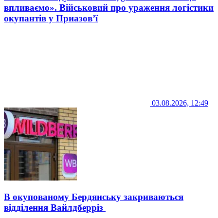
впливаємо». Військовий про ураження логістики
окупантів у Приазов’ї
03.08.2026, 12:49
В окупованому Бердянську закриваються
відділення Вайлдберріз