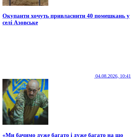
Окупанти хочуть привласнити 40 помешкань у
селі Азовське
04.08.2026, 10:41
«Ми бачимо дуже багато і дуже багато на що